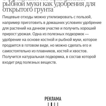
рыбной муки как удобрения для
использованием
открытого грунта
Пищевые отходы можно утилизировать с пользой,
например приготовить в домашних условиях удобрение
Мука для повышения
Мука по почве
для растений на дачном участке и получить хороший
прирост урожая. Одна из полезных подкормок —
удобрение на основе костной и рыбной муки, которое
продается в готовом виде, но можно сделать его и
Мука в качестве
Муки для разных видов
самостоятельно из плавников, костей и хвостов.
Получится натуральная подкормка, в состав которой
входит ряд полезных веществ.
Мука на почву