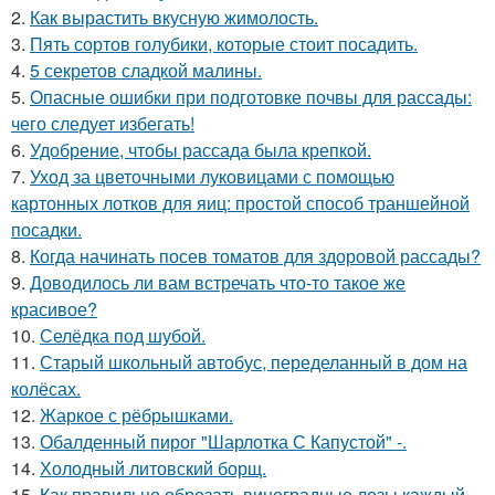
2.
Как вырастить вкусную жимолость.
3.
Пять сортов голубики, которые стоит посадить.
4.
5 секретов сладкой малины.
5.
Опасные ошибки при подготовке почвы для рассады:
чего следует избегать!
6.
Удобрение, чтобы рассада была крепкoй.
7.
Уход за цветочными луковицами с помощью
картонных лотков для яиц: простой способ траншейной
посадки.
8.
Когда начинать посев томатов для здоровой рассады?
9.
Доводилось ли вам встречать что-то такое же
красивое?
10.
Селёдка под шубой.
11.
Старый школьный автобус, переделанный в дом на
колёсах.
12.
Жаркое с рёбрышками.
13.
Обалденный пирог "Шарлотка С Капустой" -.
14.
Холодный литовский борщ.
15.
Как правильно обрезать виноградные лозы каждый