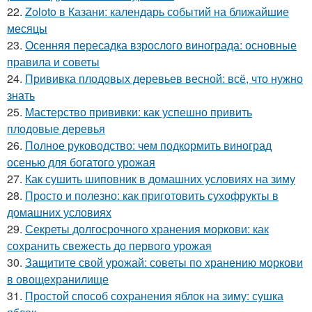
22.
Zoloto в Казани: календарь событий на ближайшие
месяцы
23.
Осенняя пересадка взрослого винограда: основные
правила и советы
24.
Прививка плодовых деревьев весной: всё, что нужно
знать
25.
Мастерство прививки: как успешно привить
плодовые деревья
26.
Полное руководство: чем подкормить виноград
осенью для богатого урожая
27.
Как сушить шиповник в домашних условиях на зиму
28.
Просто и полезно: как приготовить сухофрукты в
домашних условиях
29.
Секреты долгосрочного хранения моркови: как
сохранить свежесть до первого урожая
30.
Защитите свой урожай: советы по хранению моркови
в овощехранилище
31.
Простой способ сохранения яблок на зиму: сушка