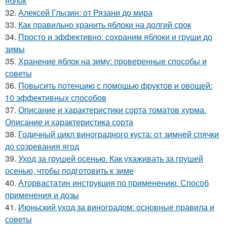
яблок
32.
Алексей Глызин: от Рязани до мира
33.
Как правильно хранить яблоки на долгий срок
34.
Просто и эффективно: сохраним яблоки и груши до
зимы
35.
Хранение яблок на зиму: проверенные способы и
советы
36.
Повысить потенцию с помощью фруктов и овощей:
10 эффективных способов
37.
Описание и характеристики сорта томатов хурма.
Описание и характеристика сорта
38.
Годичный цикл виноградного куста: от зимней спячки
до созревания ягод
39.
Уход за грушей осенью. Как ухаживать за грушей
осенью, чтобы подготовить к зиме
40.
Аторвастатин инструкция по применению. Способ
применения и дозы
41.
Июньский уход за виноградом: основные правила и
советы