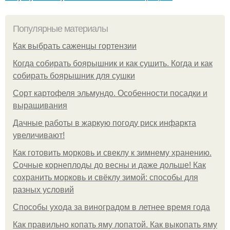
Популярные материалы
Как выбрать саженцы гортензии
Когда собирать боярышник и как сушить. Когда и как
собирать боярышник для сушки
Сорт картофеля эльмундо. Особенности посадки и
выращивания
Дачные работы в жаркую погоду риск инфаркта
увеличивают!
Как готовить морковь и свеклу к зимнему хранению.
Сочные корнеплоды до весны и даже дольше! Как
сохранить морковь и свёклу зимой: способы для
разных условий
Способы ухода за виноградом в летнее время года
Как правильно копать яму лопатой. Как выкопать яму