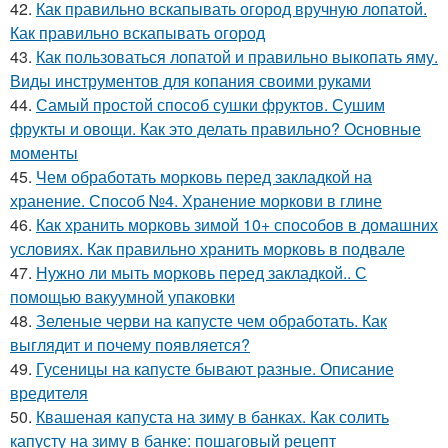
42.
Как правильно вскапывать огород вручную лопатой.
Как правильно вскапывать огород
43.
Как пользоваться лопатой и правильно выкопать яму.
Виды инструментов для копания своими руками
44.
Самый простой способ сушки фруктов. Сушим
фрукты и овощи. Как это делать правильно? Основные
моменты
45.
Чем обработать морковь перед закладкой на
хранение. Способ №4. Хранение моркови в глине
46.
Как хранить морковь зимой 10+ способов в домашних
условиях. Как правильно хранить морковь в подвале
47.
Нужно ли мыть морковь перед закладкой.. С
помощью вакуумной упаковки
48.
Зеленые черви на капусте чем обработать. Как
выглядит и почему появляется?
49.
Гусеницы на капусте бывают разные. Описание
вредителя
50.
Квашеная капуста на зиму в банках. Как солить
капусту на зиму в банке: пошаговый рецепт