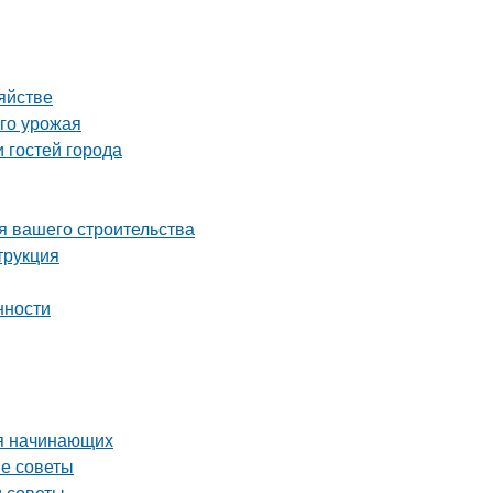
яйстве
ого урожая
 гостей города
я вашего строительства
трукция
нности
ля начинающих
ые советы
и советы