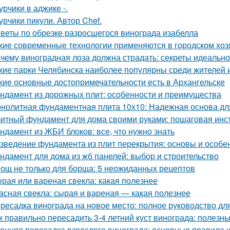
урчики в аджике -.
урчики пикули. Автор Chef.
веты по обрезке разросшегося винограда изабелла
кие современные технологии применяются в городском хоз
чему виноградная лоза должна страдать: секреты идеальн
кие парки Челябинска наиболее популярны среди жителей и
кие основные достопримечательности есть в Архангельске
ндамент из дорожных плит: особенности и преимущества
нолитная фундаментная плита 10х10: Надежная основа дл
итный фундамент для дома своими руками: пошаговая инс
ндамент из ЖБИ блоков: все, что нужно знать
зведение фундамента из плит перекрытия: основы и особе
ндамент для дома из жб панелей: выбор и строительство
ощ не только для борща: 5 неожиданных рецептов
рая или вареная свекла: какая полезнее
асная свекла: сырая и вареная — какая полезнее
ресадка винограда на новое место: полное руководство д
к правильно пересадить 3-4 летний куст винограда: полезн
енняя пересадка взрослого винограда: основные правила 