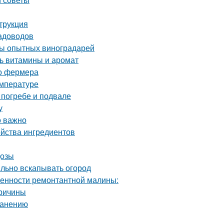
трукция
садоводов
еты опытных виноградарей
ть витамины и аромат
го фермера
емпературе
 погребе и подвале
у
о важно
ойства ингредиентов
дозы
ильно вскапывать огород
енности ремонтантной малины:
причины
ранению