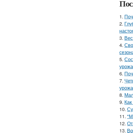
Пос
1.
Поч
2.
Глу
насто
3.
Вес
4.
Сво
сезон
5.
Сос
урожа
6.
Поч
7.
Чет
урожа
8.
Мал
9.
Как
10.
Су
11.
"М
12.
От
13.
Во