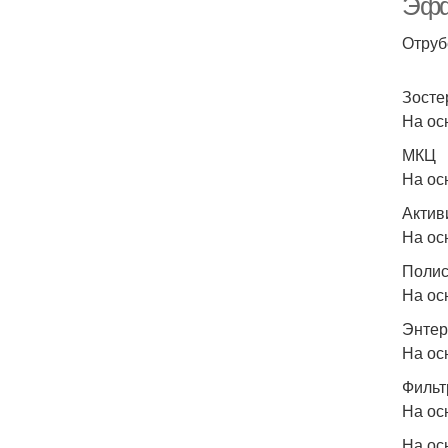
Эфф
Отруб
Зосте
На ос
МКЦ
На ос
Актив
На ос
Полис
На ос
Энтер
На ос
Фильт
На ос
На ос