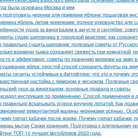
гда была основана Москва и кем
к подготовить черенки для прививки яблони: пошаговая инс
ививка яблонь летом черенками: полное руководство для 
обенности ухода за виноградом в августе и сентябре: сов
креты сушки шиповника в городской квартире: как сохрани
к правильно сушить шиповник: полезные советы от Русско
олько времени тыква сохраняет свежесть при комнатной т
осто и эффективно: советы по хранению моркови на зиму в
сушивание яблок: простой способ сохранить фрукты на зим
маты гиганты устойчивые к фитофторе: что это и почему эт
карственная настойка с лимоном и чесноком. Полезные св
ньский уход за виноградом: основные правила и советы
ксидол инструкция по применению. Способ применения и 
к правильно вскапывать огород вручную лопатой. Как прав
змножение ремонтантной малины черенками осенью.. Особ
чему горчат кабачки после жарки. Почему горчат кабачки, 
рковь мытая Сроки хранения. Подготовка к длительному х
йтинг ТОП-10 лучших мотоблоков 2023 года.