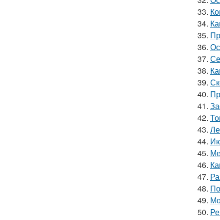
33.
Ко
34.
Ка
35.
Пр
36.
Ос
37.
Се
38.
Ка
39.
Ск
40.
Пр
41.
За
42.
То
43.
Ле
44.
Ию
45.
Ме
46.
Ка
47.
Ра
48.
По
49.
Мо
50.
Ре