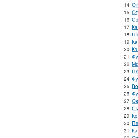
14.
Ог
15.
Ог
16.
Со
17.
Ка
18.
По
19.
Ка
20.
Ка
21.
Фу
22.
Мо
23.
Пл
24.
Фу
25.
Во
26.
Фу
27.
Ов
28.
Сы
29.
Кр
30.
Пе
31.
Ка
32.
Ос