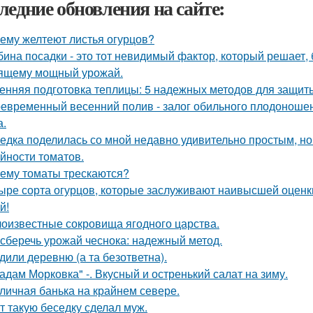
ледние обновления на сайте:
ему желтеют листья огурцов?
бина посадки - это тот невидимый фактор, который решает, 
ящему мощный урожай.
енняя подготовка теплицы: 5 надежных методов для защит
евременный весенний полив - залог обильного плодоношен
а.
едка поделилась со мной недавно удивительно простым, 
йности томатов.
ему томаты трескаются?
ыре сорта огурцов, которые заслуживают наивысшей оценки
й!
оизвестные сокровища ягодного царства.
 сберечь урожай чеснока: надежный метод.
дили деревню (а та безответна).
адам Морковка" -. Вкусный и остренький салат на зиму.
личная банька на крайнем севере.
т такую беседку сделал муж.