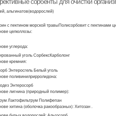
ективные сорбенты для очистки организ
ей, альгинатов(водорослей)
рин с пектином морской травыПолисорбовит с пектинами ц
нове целюллозы:
нове углерода:
ированный уголь СорбексКарболонг
нове кремния:
орб Энтеросгель Белый уголь
нове поливинилрирролидона:
одез Энтеросорб
нове лигнина (природный полимер):
рум Лактофильтрум Полифепан
нове хитина (оболочка ракообразных): Хитозан .
нове бурых водорослей: Альгосорб.