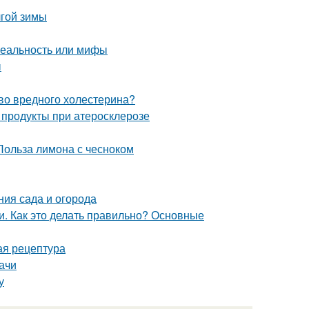
лгой зимы
реальность или мифы
ы
тво вредного холестерина?
 продукты при атеросклерозе
Польза лимона с чесноком
ния сада и огорода
. Как это делать правильно? Основные
ая рецептура
ачи
у