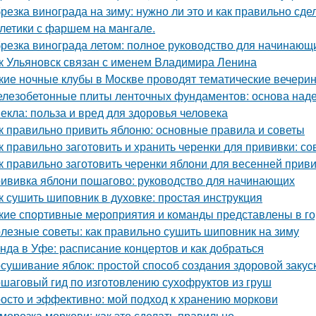
резка винограда на зиму: нужно ли это и как правильно сде
летики с фаршем на мангале.
резка винограда летом: полное руководство для начинающ
к Ульяновск связан с именем Владимира Ленина
кие ночные клубы в Москве проводят тематические вечери
лезобетонные плиты ленточных фундаментов: основа наде
екла: польза и вред для здоровья человека
к правильно привить яблоню: основные правила и советы
к правильно заготовить и хранить черенки для прививки: 
к правильно заготовить черенки яблони для весенней прив
ививка яблони пошагово: руководство для начинающих
к сушить шиповник в духовке: простая инструкция
кие спортивные мероприятия и команды представлены в г
лезные советы: как правильно сушить шиповник на зиму
нда в Уфе: расписание концертов и как добраться
сушивание яблок: простой способ создания здоровой закус
шаговый гид по изготовлению сухофруктов из груш
осто и эффективно: мой подход к хранению моркови
морозка моркови: как это сделать правильно