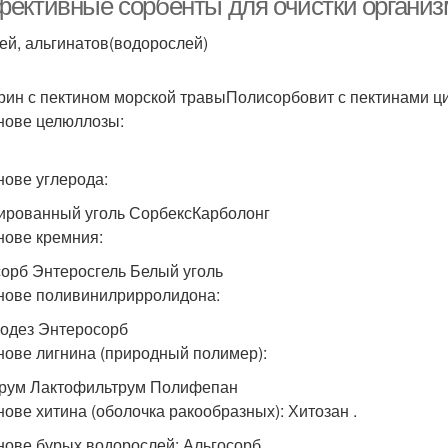
ективные сорбенты для очистки организ
ей, альгинатов(водорослей)
рин с пектином морской травыПолисорбовит с пектинами ц
нове целюллозы:
нове углерода:
ированный уголь СорбексКарболонг
нове кремния:
орб Энтеросгель Белый уголь
нове поливинилрирролидона:
одез Энтеросорб
нове лигнина (природный полимер):
рум Лактофильтрум Полифепан
нове хитина (оболочка ракообразных): Хитозан .
нове бурых водорослей: Альгосорб.