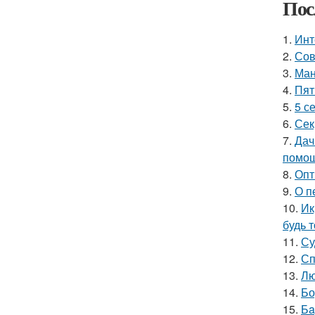
Пос
1.
Инт
2.
Сов
3.
Ман
4.
Пят
5.
5 с
6.
Сек
7.
Дач
помощ
8.
Опт
9.
О п
10.
Ик
будь 
11.
Су
12.
Сп
13.
Лю
14.
Бо
15.
Бa