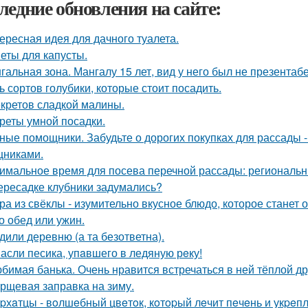
ледние обновления на сайте:
ересная идея для дачного туалета.
еты для капусты.
гальная зона. Мангалу 15 лет, вид у него был не презентаб
ь сортов голубики, которые стоит посадить.
екретов сладкой малины.
реты умной посадки.
ные помощники. Забудьте о дорогих покупках для рассады 
никами.
имальное время для посева перечной рассады: региональн
ересадке клубники задумались?
ра из свёклы - изумительно вкусное блюдо, которое стане
то обед или ужин.
дили деревню (а та безответна).
асли песика, упaвшего в ледяную рeку!
бимая банька. Очень нравится встречаться в ней тёплой д
рщевая заправка на зиму.
pхaтцы - вoлшeбный цвeтoк, кoтopый лeчит пeчeнь и укpeпл