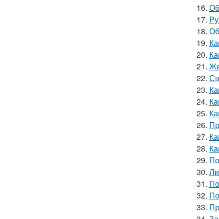
16.
Об
17.
Ру
18.
Об
19.
Ка
20.
Ка
21.
Же
22.
Св
23.
Ка
24.
Ка
25.
Ка
26.
Пр
27.
Ка
28.
Ка
29.
По
30.
Ли
31.
По
32.
По
33.
Пр
34.
За