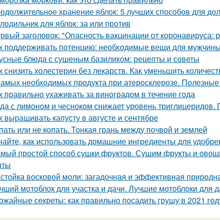
одолжительное хранение яблок: 5 лучших способов для до
лодильник для яблок: за или против
рвый заголовок: "Опасность вакцинации от коронавируса: 
к поддерживать потенцию: необходимые вещи для мужчин
усные блюда с сушеным базиликом: рецепты и советы
к снизить холестерин без лекарств. Как уменьшить количес
самых необходимых продукта при атеросклерозе. Полезные
к правильно ухаживать за виноградом в течение года
да с лимоном и чесноком снижает уровень триглицеридов. 
к выращивать капусту в августе и сентябре
пать или не копать. Тонкая грань между почвой и землей
найте, как использовать домашние ингредиенты для удобре
мый простой способ сушки фруктов. Сушим фрукты и овощи
нты
стойка восковой моли: загадочная и эффективная природн
чший мотоблок для участка и дачи. Лучшие мотоблоки для д
ожайные секреты: как правильно посадить грушу в 2021 год