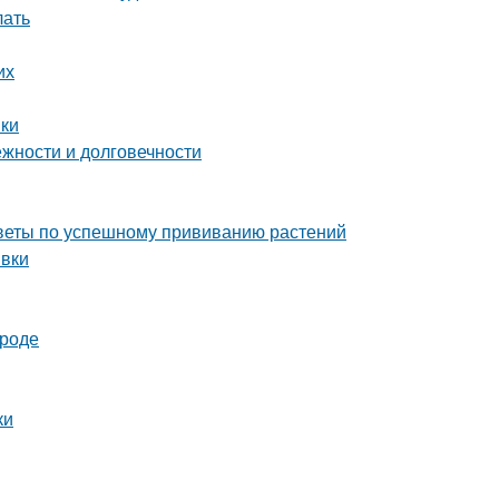
лать
их
нки
жности и долговечности
советы по успешному прививанию растений
ивки
ороде
ки