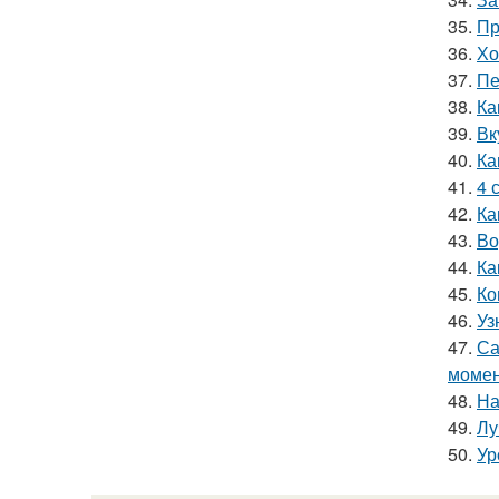
35.
Пр
36.
Хо
37.
Пе
38.
Ка
39.
Вк
40.
Ка
41.
4 
42.
Ка
43.
Во
44.
Ка
45.
Ко
46.
Уз
47.
Са
моме
48.
На
49.
Лу
50.
Ур