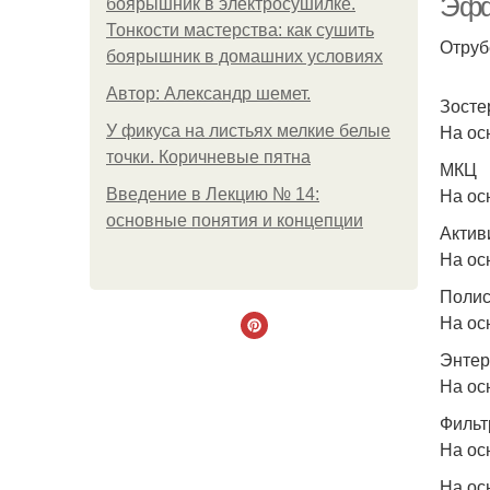
Эфф
боярышник в электросушилке.
Тонкости мастерства: как сушить
Отруб
боярышник в домашних условиях
Автор: Александр шемет.
Зосте
На ос
У фикуса на листьях мелкие белые
точки. Коричневые пятна
МКЦ
На ос
Введение в Лекцию № 14:
основные понятия и концепции
Актив
На ос
Полис
На ос
Энтер
На ос
Фильт
На ос
На ос