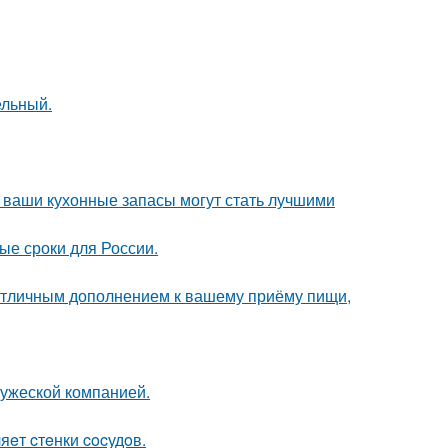
ельный.
- ваши кухонные запасы могут стать лучшими
ые сроки для России.
т отличным дополнением к вашему приёму пищи,
ружеской компанией.
яeт cтeнки cocудoв.