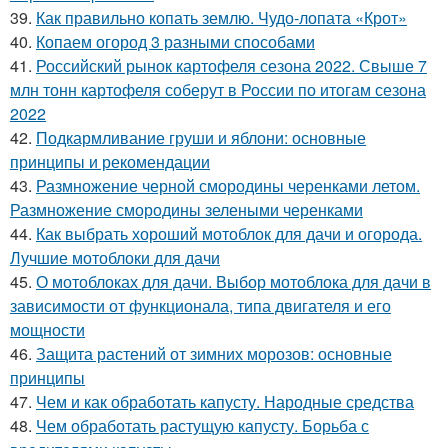
39.
Как правильно копать землю. Чудо-лопата «Крот»
40.
Копаем огород 3 разными способами
41.
Российский рынок картофеля сезона 2022. Свыше 7
млн тонн картофеля соберут в России по итогам сезона
2022
42.
Подкармливание груши и яблони: основные
принципы и рекомендации
43.
Размножение черной смородины черенками летом.
Размножение смородины зелеными черенками
44.
Как выбрать хороший мотоблок для дачи и огорода.
Лучшие мотоблоки для дачи
45.
О мотоблоках для дачи. Выбор мотоблока для дачи в
зависимости от функционала, типа двигателя и его
мощности
46.
Защита растений от зимних морозов: основные
принципы
47.
Чем и как обработать капусту. Народные средства
48.
Чем обработать растущую капусту. Борьба с