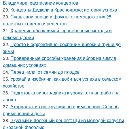
Владимире: расписание концертов
29.
Концерты Дидюли в Красноярске: история успеха
30.
Сушь свои овощи и фрукты с помощью этих 25
полезных советов и рецептов
31.
Хранение яблок зимой: проверенные методы и
рекомендации
32.
Просто и эффективно: сохраним яблоки и груши до
зимы
33.
Проверенные способы хранения яблок на зиму в
домашних условиях
34.
Перец чили: от семян до плодов
35.
Урожай в изобилии: как добиться успеха в сельском
хозяйстве
36.
Подготовка виноградника к урожаю: план работ на
август
37.
Аторвастатин инструкция по применению. Способ
применения и дозы
38.
Вкусный и полезный рецепт: Щи из молодой капусты
с красной фасолью