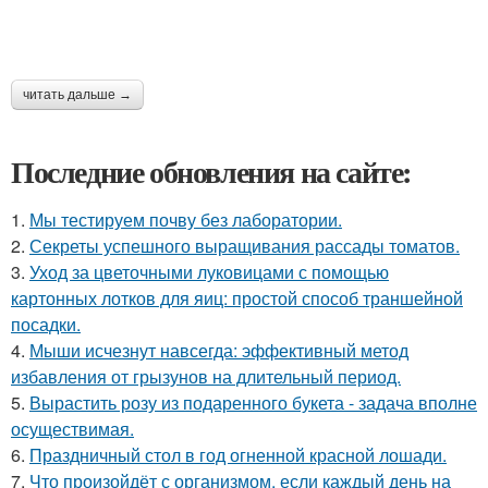
читать дальше →
Последние обновления на сайте:
1.
Мы тестируем почву без лаборатории.
2.
Секреты успешного выращивания рассады томатов.
3.
Уход за цветочными луковицами с помощью
картонных лотков для яиц: простой способ траншейной
посадки.
4.
Мыши исчезнут навсегда: эффективный метод
избавления от грызунов на длительный период.
5.
Вырастить розу из подаренного букета - задача вполне
осуществимая.
6.
Праздничный стол в год огненной красной лошади.
7.
Что произойдёт с организмом, если каждый день на