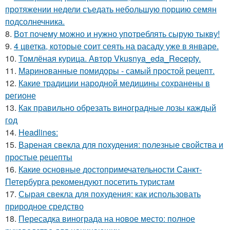
протяжении недели съедать небольшую порцию семян
подсолнечника.
8.
Вот почему можно и нужно употреблять сырую тыкву!
9.
4 цветка, которые соит сеять на расаду уже в январе.
10.
Томлёная курица. Автор Vkusnya_eda_Recepty.
11.
Маринованные помидоры - самый простой рецепт.
12.
Какие традиции народной медицины сохранены в
регионе
13.
Как правильно обрезать виноградные лозы каждый
год
14.
Headlines:
15.
Вареная свекла для похудения: полезные свойства и
простые рецепты
16.
Какие основные достопримечательности Санкт-
Петербурга рекомендуют посетить туристам
17.
Сырая свекла для похудения: как использовать
природное средство
18.
Пересадка винограда на новое место: полное