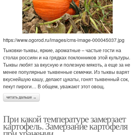
https://www.ogorod.ru/images/cms-image-000045037.jpg
Тыковки-тыквы, яркие, ароматные – частые гости на
столах россиян и на грядках поклонников этой культуры.
Тыквы любят за вкусную и полезную мякоть, а еще за не
менее популярные тыквенные семечки. Из тыквы варят
вкуснейшую кашу, делают цукаты, гонят тыквенный сок,
пекут пироги… В общем, уважают этот овощ.
читать дальше →
При какой температуре замерзает
картофель. Замерзание картофеля
при хранении