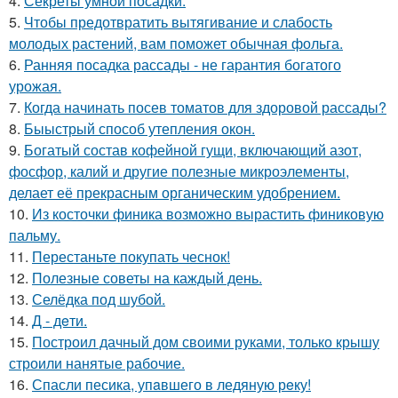
4.
Секреты умной посадки.
5.
Чтобы предотвратить вытягивание и слабость
молодых растений, вам поможет обычная фольга.
6.
Ранняя посадка рассады - не гарантия богатого
урожая.
7.
Когда начинать посев томатов для здоровой рассады?
8.
Быыстрый способ утепления окон.
9.
Богатый состав кофейной гущи, включающий азот,
фосфор, калий и другие полезные микроэлементы,
делает её прекрасным органическим удобрением.
10.
Из косточки финика возможно вырастить финиковую
пальму.
11.
Перестаньте покупать чеснок!
12.
Полезные советы на каждый день.
13.
Селёдка под шубой.
14.
Д - дeти.
15.
Построил дачный дом своими руками, только крышу
строили нанятые рабочие.
16.
Спасли песика, упaвшего в ледяную рeку!