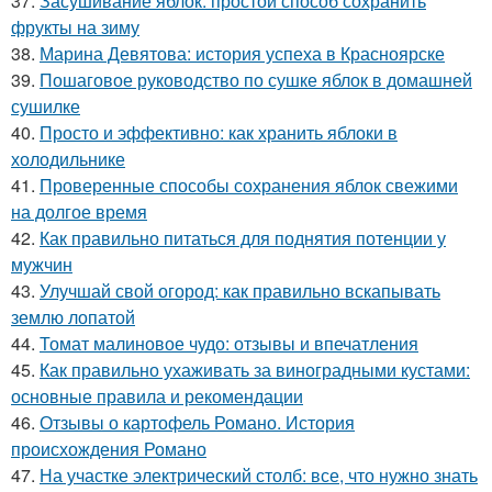
37.
Засушивание яблок: простой способ сохранить
фрукты на зиму
38.
Марина Девятова: история успеха в Красноярске
39.
Пошаговое руководство по сушке яблок в домашней
сушилке
40.
Просто и эффективно: как хранить яблоки в
холодильнике
41.
Проверенные способы сохранения яблок свежими
на долгое время
42.
Как правильно питаться для поднятия потенции у
мужчин
43.
Улучшай свой огород: как правильно вскапывать
землю лопатой
44.
Томат малиновое чудо: отзывы и впечатления
45.
Как правильно ухаживать за виноградными кустами:
основные правила и рекомендации
46.
Отзывы о картофель Романо. История
происхождения Романо
47.
На участке электрический столб: все, что нужно знать