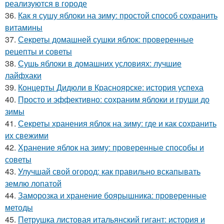
реализуются в городе
36.
Как я сушу яблоки на зиму: простой способ сохранить
витамины
37.
Секреты домашней сушки яблок: проверенные
рецепты и советы
38.
Сушь яблоки в домашних условиях: лучшие
лайфхаки
39.
Концерты Дидюли в Красноярске: история успеха
40.
Просто и эффективно: сохраним яблоки и груши до
зимы
41.
Секреты хранения яблок на зиму: где и как сохранить
их свежими
42.
Хранение яблок на зиму: проверенные способы и
советы
43.
Улучшай свой огород: как правильно вскапывать
землю лопатой
44.
Заморозка и хранение боярышника: проверенные
методы
45.
Петрушка листовая итальянский гигант: история и