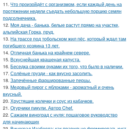
11.
Что произойдёт с организмом, если каждый день на
протяжении недели съедать небольшую порцию семян
подсолнечника.
12.
Моя дача - банька, белые растут прямо на участке,
альпийская Горка, пруд.
13.
На трассе под тобольском жил пёс, который ждал там
погибшего хозяина 13 лет.
14.
Отличная банька на крайнем севере.
15.
Вскуснейшая квашеная капуста.
16.
Беседка своими руками их того, что было в наличии.
17.
Солёные грузди - как вкусно засолить.
18.
Запечённые фаршированные перцы.
19.
Медовый пирог с яблоками - ароматный и очень
вкусный.
20.
Хрустящие колечки и соус из кабачков.
21.
Огурчики пикули. Автор Chef.
22.
Сажаем виноград с нуля: пошаговое руководство
для начинающих
23.
Виноград Изабелла: как правильно формировать куст