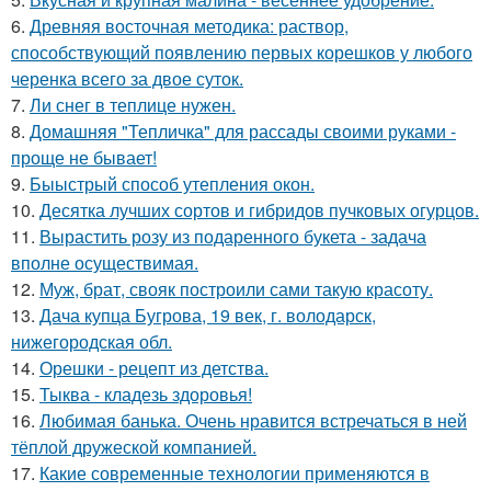
6.
Древняя восточная методика: раствор,
способствующий появлению первых корешков у любого
черенка всего за двое суток.
7.
Ли снег в теплице нужен.
8.
Домашняя "Тепличка" для рассады своими руками -
проще не бывает!
9.
Быыстрый способ утепления окон.
10.
Десятка лучших сортов и гибридов пучковых огурцов.
11.
Вырастить розу из подаренного букета - задача
вполне осуществимая.
12.
Муж, брат, свояк построили сами такую красоту.
13.
Дача купца Бугрова, 19 век, г. володарск,
нижегородская обл.
14.
Орешки - рецепт из детства.
15.
Тыква - кладезь здоровья!
16.
Любимая банька. Очень нравится встречаться в ней
тёплой дружеской компанией.
17.
Какие современные технологии применяются в