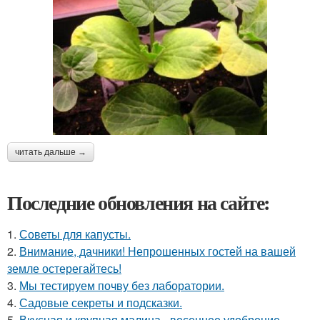
читать дальше →
Последние обновления на сайте:
1.
Советы для капусты.
2.
Внимание, дачники! Непрошенных гостей на вашей
земле остерегайтесь!
3.
Мы тестируем почву без лаборатории.
4.
Садовые секреты и подсказки.
5.
Вкусная и крупная малина - весеннее удобрение.