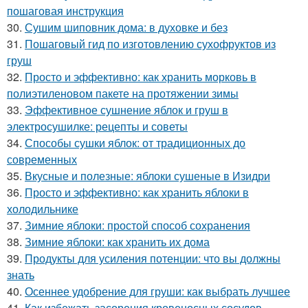
пошаговая инструкция
30.
Сушим шиповник дома: в духовке и без
31.
Пошаговый гид по изготовлению сухофруктов из
груш
32.
Просто и эффективно: как хранить морковь в
полиэтиленовом пакете на протяжении зимы
33.
Эффективное сушнение яблок и груш в
электросушилке: рецепты и советы
34.
Способы сушки яблок: от традиционных до
современных
35.
Вкусные и полезные: яблоки сушеные в Изидри
36.
Просто и эффективно: как хранить яблоки в
холодильнике
37.
Зимние яблоки: простой способ сохранения
38.
Зимние яблоки: как хранить их дома
39.
Продукты для усиления потенции: что вы должны
знать
40.
Осеннее удобрение для груши: как выбрать лучшее
41.
Как избежать засорения кровеносных сосудов.