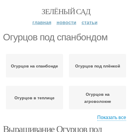
ЗЕЛЁНЫЙ САД
главная
новости
статьи
Огурцов под спанбондом
Огурцов на спанбонде
Огурцов под плёнкой
Огурцов на
Огурцов в теплице
агроволокне
Показать все
Выращивание Огурцов под
Огурцов на черное