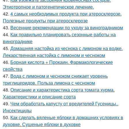
Этиотропное и патогенетическое лечение.
42.
4 самых необходимых продукта при атеросклерозе.
Полезные продукты при атеросклерозе
43.
Весенние рекомендации по уходу за виноградником
44.
Как правильно планировать сезонные работы на
винограднике
45.
Домашняя настойка из чеснока с лимоном на водке.
Лекарственная настойка с лимоном и чесноком
46.
Борная кислота + Прокаин. Фармакологические
свойства
47.
Вода с лимоном и чесноком снижает уровень
триглицеридов. Польза лимона с чесноком
48.
Описание и характеристика сорта томата хурма.
Характеристики и описание сорта
49.
Чем обработать капусту от вредителей Гусеницы..
Инсектициды
50.
Как сделать вяленые яблоки в домашних условиях в
духовке. Сушеные яблоки в духовке