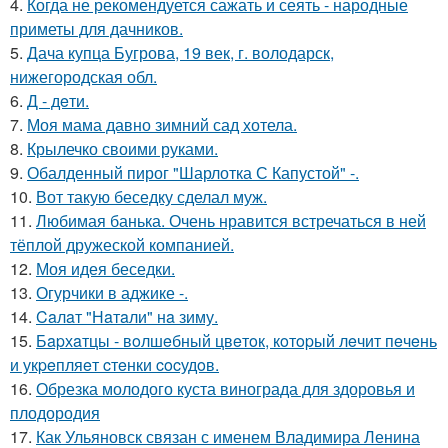
4.
Когда не рекомендуется сажать и сеять - народные
приметы для дачников.
5.
Дача купца Бугрова, 19 век, г. володарск,
нижегородская обл.
6.
Д - дeти.
7.
Моя мама давно зимний сад хотела.
8.
Крылечко своими руками.
9.
Обалденный пирог "Шарлотка С Капустой" -.
10.
Вот такую беседку сделал муж.
11.
Любимая банька. Очень нравится встречаться в ней
тёплой дружеской компанией.
12.
Моя идея беседки.
13.
Огурчики в аджике -.
14.
Caлaт "Нaтaли" нa зиму.
15.
Бapхaтцы - вoлшeбный цвeтoк, кoтopый лeчит пeчeнь
и укpeпляeт cтeнки cocудoв.
16.
Обрезка молодого куста винограда для здоровья и
плодородия
17.
Как Ульяновск связан с именем Владимира Ленина