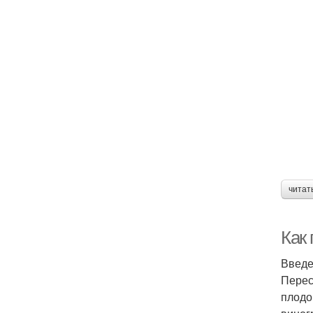
читат
Как
Введ
Перес
плодо