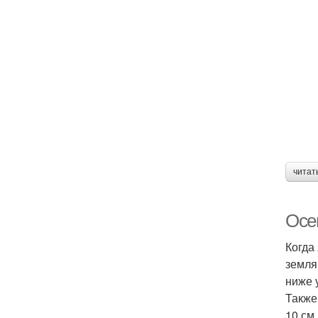
читат
Осен
Когда
земля
ниже 
Также
10 см