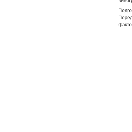
виног
Подго
Перед
факто