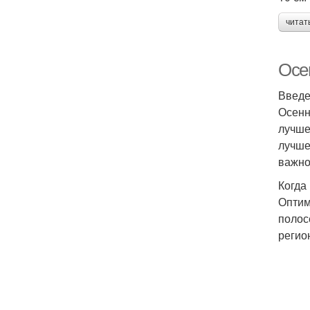
читат
Осен
Введ
Осенн
лучше
лучше
важно
Когда
Оптим
полос
регио