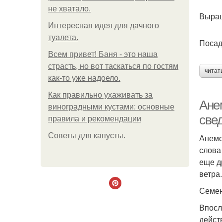
не хватало.
Выращ
Интересная идея для дачного
туалета.
Посад
Всем привет! Баня - это наша
страсть, но вот таскаться по гостям
читат
как-то уже надоело.
Как правильно ухаживать за
Ане
виноградными кустами: основные
све
правила и рекомендации
Советы для капусты.
Анемо
слова
еще д
ветра.
Семе
Впосл
дейст