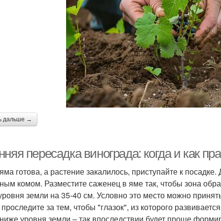
ь дальше →
няя пересадка винограда: когда и как пр
 яма готова, а растение закалилось, приступайте к посадке.
ным комом. Разместите саженец в яме так, чтобы зона обра
уровня земли на 35-40 см. Условно это место можно принять
 проследите за тем, чтобы "глазок", из которого развивает
 ниже уровня земли – так впоследствии будет проще формиро