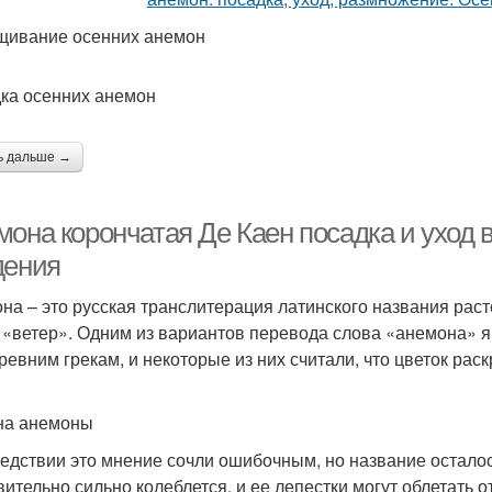
ивание осенних анемон
ка осенних анемон
ь дальше →
мона корончатая Де Каен посадка и уход 
дения
на – это русская транслитерация латинского названия раст
 «ветер». Одним из вариантов перевода слова «анемона» я
ревним грекам, и некоторые из них считали, что цветок рас
на анемоны
едствии это мнение сочли ошибочным, но название осталос
вительно сильно колеблется, и ее лепестки могут облетать 