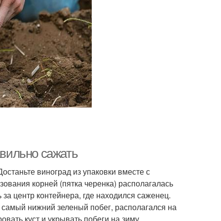
авильно сажать
 Достаньте виноград из упаковки вместе с
зования корней (пятка черенка) располагалась
 за центр контейнера, где находился саженец.
ся самый нижний зеленый побег, располагался на
вать куст и укрывать побеги на зиму.