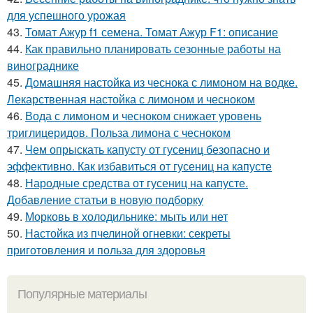
для успешного урожая
43.
Томат Ажур f1 семена. Томат Ажур F1: описание
44.
Как правильно планировать сезонные работы на
винограднике
45.
Домашняя настойка из чеснока с лимоном на водке.
Лекарственная настойка с лимоном и чесноком
46.
Вода с лимоном и чесноком снижает уровень
триглицеридов. Польза лимона с чесноком
47.
Чем опрыскать капусту от гусениц безопасно и
эффективно. Как избавиться от гусениц на капусте
48.
Народные средства от гусениц на капусте.
Добавление статьи в новую подборку
49.
Морковь в холодильнике: мыть или нет
50.
Настойка из пчелиной огневки: секреты
приготовления и польза для здоровья
Популярные материалы