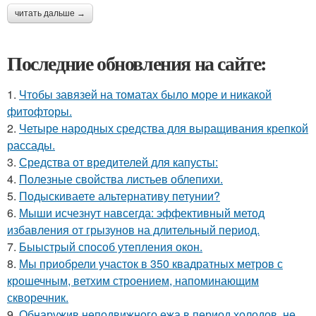
читать дальше →
Последние обновления на сайте:
1.
Чтобы завязей на томатах было море и никакой
фитофторы.
2.
Четыре народных средства для выращивания крепкой
рассады.
3.
Средства от вредителей для капусты:
4.
Полезные свойства листьев облепихи.
5.
Подыскиваете альтернативу петунии?
6.
Мыши исчезнут навсегда: эффективный метод
избавления от грызунов на длительный период.
7.
Быыстрый способ утепления окон.
8.
Мы приобрели участок в 350 квадратных метров с
крошечным, ветхим строением, напоминающим
скворечник.
9.
Обнаружив неподвижного ежа в период холодов, не