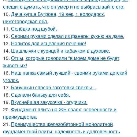
спешите думать, что он умер и не выбрасывайте его.
10.
Дача купца Бугрова, 19 век, г. володарск,
нижегородская обл.
11.
Селёдка под шубой.
12.
Своими руками сделал из фанеры кухню на даче.
13.
Напиток для исцеления печение!
14.
Шашлычки с курицей и кабачком в духовке.
15.
Отцы, которые говорили "в моём доме не будет
животных!
16.
Наш папка самый лучший - своими руками детский
уголок.
17.
Бабушкин способ заготовки свеклы -.
18.
Сделали баньку для себя.
19.
Вкуснейшая закусочка - огурчики.
20.
Фундамент плита на ЖБ сваях: особенности и
преимущества
21.
Преимущества железобетонной монолитной
фундаментной плиты: надежность и долговечность