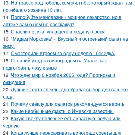
13.
На трассе под тобольском жил пёс, который ждал там
погибшего хозяина 13 лет.
14.
Попробуйте меновазин - мощное лекарство, но в
аптеке вам о нем не расскажут!
15.
Спасли песика, упaвшего в ледяную рeку!
16.
"Мадам Морковка" -. Вкусный и остренький салат на
зиму.
17.
Смастерили втроём за одну неделю - беседка.
18.
Осенний уход за виноградом на Урале: как
подготовить лозу к зиме
19.
Что ждет мир 6 ноября 2025 года? Прогнозы и
ожидания
20.
Лучшие сорта свеклы для Урала: выбор для вашего
сада
21.
Почему свеклу для салатов рекомендуется варить
22.
Какие необычные факты о Ижевске известны
23.
Какую свеклу полезнее есть: красную, белую или
черную
24.
Когда лучше пересаживать виноград: советы для