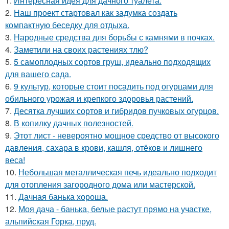
1.
Интересная идея для дачного туалета.
2.
Наш проект стартовал как задумка создать
компактную беседку для отдыха.
3.
Народные средства для борьбы с камнями в почках.
4.
Заметили на своих растениях тлю?
5.
5 самоплодных сортов груш, идеально подходящих
для вашего сада.
6.
9 культур, которые стоит посадить под огурцами для
обильного урожая и крепкого здоровья растений.
7.
Десятка лучших сортов и гибридов пучковых огурцов.
8.
В копилку дачных полезностей.
9.
Этот лист - невероятно мощное средство от высокого
давления, сахара в крови, кашля, отёков и лишнего
веса!
10.
Небольшая металлическая печь идеально подходит
для отопления загородного дома или мастерской.
11.
Дачная банька хороша.
12.
Моя дача - банька, белые растут прямо на участке,
альпийская Горка, пруд.