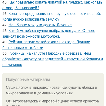
45.
Как правильно копать лопатой на грядках. Как копать
огород без мозолей?
46.
Копать огород правильно вручную осенью и весной.
Когда нужно вспахивать землю?
47.
На яблоне мох, что делать. Лечение
48.
Какой мотоблок лучше выбрать для дачи. От чего
зависят возможности мотоблока
49.
Рейтинг легких мотоблоков 2023 года. Лучшие
бензиновые мотоблоки
50.
Гусеницы на капусте Народные средства. Чем
обработать капусту от вредителей – капустной белянки и
ее личинок
Популярные материалы
Сушка яблок в микроволновке. Как сушить яблоки в
микроволновке в домашних условиях
От Петрозаводска к мировой сцене: успехи оркестра