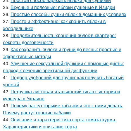
34.
Простой способ нарезать яблоки для сушилки
35.
Вкусные и полезные: яблоки сушеные в Изидри
36.
Простые способы сушки яблок в домашних условиях
37.
Просто и эффективно: как хранить яблоки в
холодильнике
38.
Продолжительность хранения яблок в квартире:
секреты долговечности
39.
Как сохранить яблоки и груши до весны: простые и
эффективные методы
40.
Улучшение сексуальной функции с помощью диеты:
подход к лечению эректильной дисфункции
41.
Подбор удобрений для груши: как получить богатый
урожай
42.
Петрушка листовая итальянский гигант: история и
культура в Украине
43.
Почему растут горькие кабачки и что с ними делать.
Почему растут горькие кабачки
44.
Описание и характеристика сорта томата хурма.
Характеристики и описание сорта