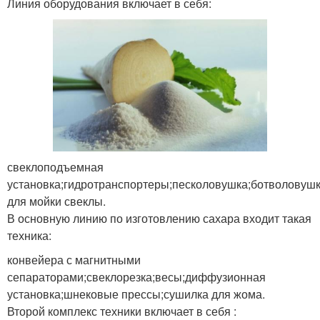
Линия оборудования включает в себя:
свеклоподъемная
установка;гидротранспортеры;песколовушка;ботволовуш
для мойки свеклы.
В основную линию по изготовлению сахара входит такая
техника:
конвейера с магнитными
сепараторами;свеклорезка;весы;диффузионная
установка;шнековые прессы;сушилка для жома.
Второй комплекс техники включает в себя :