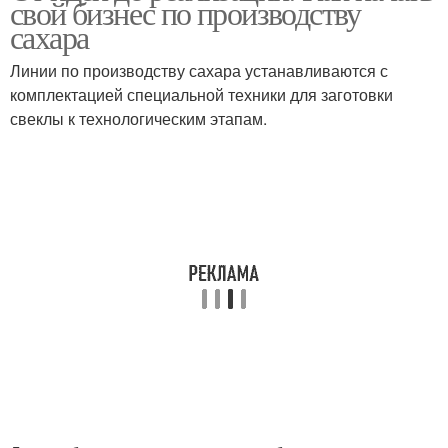
свой бизнес по производству
преимущества
сахара
Линии по производству сахара устанавливаются с
комплектацией специальной техники для заготовки
Основные способы
Основные этапы
свеклы к технологическим этапам.