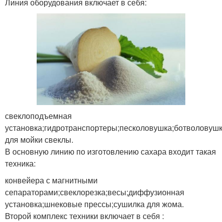
Линия оборудования включает в себя:
свеклоподъемная
установка;гидротранспортеры;песколовушка;ботволовуш
для мойки свеклы.
В основную линию по изготовлению сахара входит такая
техника:
конвейера с магнитными
сепараторами;свеклорезка;весы;диффузионная
установка;шнековые прессы;сушилка для жома.
Второй комплекс техники включает в себя :