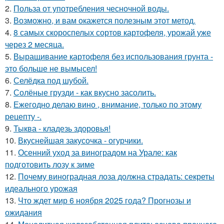
2.
Польза от употребления чесночной воды.
3.
Возможно, и вам окажется полезным этот метод.
4.
8 самых скороспелых сортов картофеля, урожай уже
через 2 месяца.
5.
Выращивание картофеля без использования грунта -
это больше не вымысел!
6.
Селёдка под шубой.
7.
Солёные грузди - как вкусно засолить.
8.
Ежегодно делаю вино , внимание, только по этому
рецепту -.
9.
Тыква - кладезь здоровья!
10.
Вкуснейшая закусочка - огурчики.
11.
Осенний уход за виноградом на Урале: как
подготовить лозу к зиме
12.
Почему виноградная лоза должна страдать: секреты
идеального урожая
13.
Что ждет мир 6 ноября 2025 года? Прогнозы и
ожидания