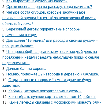
2.
Как вырастить вкусную жимолость.
3.
Сроки посева перца на рассаду: когда начинать?
4.
Четыре сорта огурцов, которые заслуживают
наивысшей оценки (10 из 10) за великолепный вкус и
обильный урожай!
5.
Берёзовый дёготь: эффективные способы
применения в саду.
6.
Домашняя "Тепличка" для рассады своими руками -
проще не бывает!
7.
Что произойдёт с организмом, если каждый день на
протяжении недели съедать небольшую порцию семян
подсолнечника.
8.
Дачная банька хороша.
9.
Помню, приезжаешь из города в деревню к бабушке.
10.
Отцы, которые говорили "в моём доме не будет
животных!
11.
Кабачки, которые покорят своим вкусом -.
12.
Как выбрать лучшие сорта свеклы: топ-10 рейтинг
13.
Какие легенды связаны с московскими монастырями