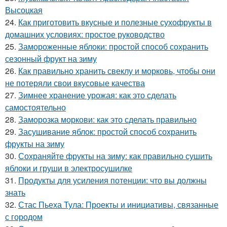
Высоцкая
24.
Как приготовить вкусные и полезные сухофрукты в
домашних условиях: простое руководство
25.
Замороженные яблоки: простой способ сохранить
сезонный фрукт на зиму
26.
Как правильно хранить свеклу и морковь, чтобы они
не потеряли свои вкусовые качества
27.
Зимнее хранение урожая: как это сделать
самостоятельно
28.
Заморозка моркови: как это сделать правильно
29.
Засушивание яблок: простой способ сохранить
фрукты на зиму
30.
Сохраняйте фрукты на зиму: как правильно сушить
яблоки и груши в электросушилке
31.
Продукты для усиления потенции: что вы должны
знать
32.
Стас Пьеха Тула: Проекты и инициативы, связанные
с городом