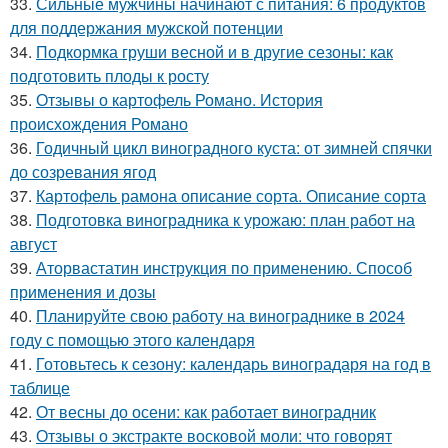
33.
Сильные мужчины начинают с питания: 6 продуктов
для поддержания мужской потенции
34.
Подкормка груши весной и в другие сезоны: как
подготовить плоды к росту
35.
Отзывы о картофель Романо. История
происхождения Романо
36.
Годичный цикл виноградного куста: от зимней спячки
до созревания ягод
37.
Картофель рамона описание сорта. Описание сорта
38.
Подготовка виноградника к урожаю: план работ на
август
39.
Аторвастатин инструкция по применению. Способ
применения и дозы
40.
Планируйте свою работу на винограднике в 2024
году с помощью этого календаря
41.
Готовьтесь к сезону: календарь виноградаря на год в
таблице
42.
От весны до осени: как работает виноградник
43.
Отзывы о экстракте восковой моли: что говорят