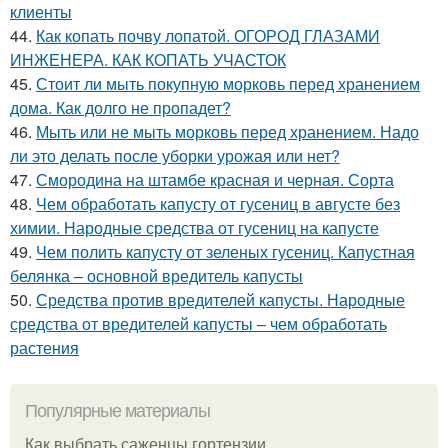
клиенты
44.
Как копать почву лопатой. ОГОРОД ГЛАЗАМИ
ИНЖЕНЕРА. КАК КОПАТЬ УЧАСТОК
45.
Стоит ли мыть покупную морковь перед хранением
дома. Как долго не пропадет?
46.
Мыть или не мыть морковь перед хранением. Надо
ли это делать после уборки урожая или нет?
47.
Смородина на штамбе красная и черная. Сорта
48.
Чем обработать капусту от гусениц в августе без
химии. Народные средства от гусениц на капусте
49.
Чем полить капусту от зеленых гусениц. Капустная
белянка – основной вредитель капусты
50.
Средства против вредителей капусты. Народные
средства от вредителей капусты – чем обработать
растения
Популярные материалы
Как выбрать саженцы гортензии