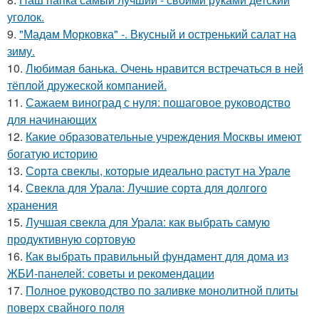
уголок.
9.
"Мадам Морковка" -. Вкусный и остренький салат на
зиму.
10.
Любимая банька. Очень нравится встречаться в ней
тёплой дружеской компанией.
11.
Сажаем виноград с нуля: пошаговое руководство
для начинающих
12.
Какие образовательные учреждения Москвы имеют
богатую историю
13.
Сорта свеклы, которые идеально растут на Урале
14.
Свекла для Урала: Лучшие сорта для долгого
хранения
15.
Лучшая свекла для Урала: как выбрать самую
продуктивную сортовую
16.
Как выбрать правильный фундамент для дома из
ЖБИ-панелей: советы и рекомендации
17.
Полное руководство по заливке монолитной плиты
поверх свайного поля