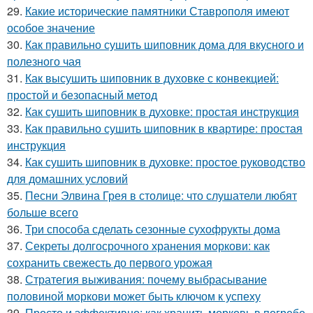
29.
Какие исторические памятники Ставрополя имеют
особое значение
30.
Как правильно сушить шиповник дома для вкусного и
полезного чая
31.
Как высушить шиповник в духовке с конвекцией:
простой и безопасный метод
32.
Как сушить шиповник в духовке: простая инструкция
33.
Как правильно сушить шиповник в квартире: простая
инструкция
34.
Как сушить шиповник в духовке: простое руководство
для домашних условий
35.
Песни Элвина Грея в столице: что слушатели любят
больше всего
36.
Три способа сделать сезонные сухофрукты дома
37.
Секреты долгосрочного хранения моркови: как
сохранить свежесть до первого урожая
38.
Стратегия выживания: почему выбрасывание
половиной моркови может быть ключом к успеху
39.
Просто и эффективно: как хранить морковь в погребе