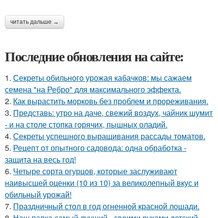
читать дальше →
Последние обновления на сайте:
1.
Секреты обильного урожая кабачков: мы сажаем
семена "на Ребро" для максимального эффекта.
2.
Как вырастить морковь без проблем и прореживания.
3.
Представь: утро на даче, свежий воздух, чайник шумит
- и на столе стопка горячих, пышных оладий.
4.
Секреты успешного выращивания рассады томатов.
5.
Рецепт от опытного садовода: одна обработка -
защита на весь год!
6.
Четыре сорта огурцов, которые заслуживают
наивысшей оценки (10 из 10) за великолепный вкус и
обильный урожай!
7.
Праздничный стол в год огненной красной лошади.
8.
Наш папка самый лучший - своими руками детский