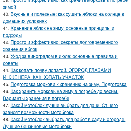
зимой
40.
Вкусные и полезные: как сушить яблоки на солнце в
домашних условиях
41.
Хранение яблок на зиму: основные принципы и
подходы
42.
Просто и эффективно: секреты долговременного
хранения яблок
43.
Уход за виноградом в июле: основные правила и
советы
44.
Как копать почву лопатой. ОГОРОД ГЛАЗАМИ
ИНЖЕНЕРА. КАК КОПАТЬ УЧАСТОК
45.
Подготовка моркови к хранению на зиму. Подготовка
46.
Как хранить морковь на зиму в погребе до весны.
Варианты хранения в погребе
47.
Какой мотоблок лучше выбрать для дачи. От чего
зависят возможности мотоблока
48.
Какой мотоблок выбрать для работ в саду и огороде.
Лучшие бензиновые мотоблоки