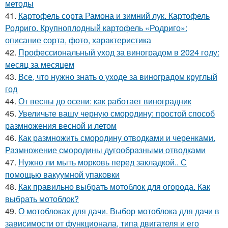
методы
41.
Картофель сорта Рамона и зимний лук. Картофель
Родриго. Крупноплодный картофель «Родриго»:
описание сорта, фото, характеристика
42.
Профессиональный уход за виноградом в 2024 году:
месяц за месяцем
43.
Все, что нужно знать о уходе за виноградом круглый
год
44.
От весны до осени: как работает виноградник
45.
Увеличьте вашу черную смородину: простой способ
размножения весной и летом
46.
Как размножить смородину отводками и черенками.
Размножение смородины дугообразными отводками
47.
Нужно ли мыть морковь перед закладкой.. С
помощью вакуумной упаковки
48.
Как правильно выбрать мотоблок для огорода. Как
выбрать мотоблок?
49.
О мотоблоках для дачи. Выбор мотоблока для дачи в
зависимости от функционала, типа двигателя и его