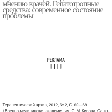
мнению врачей. Гепатотропные
препараты
восстановления
средства: современное состояние
проблемы
Терапевтический архив, 2012, № 2, С. 62—68
1Военно-медицинская академия им. С. М. Кирова, Санкт-