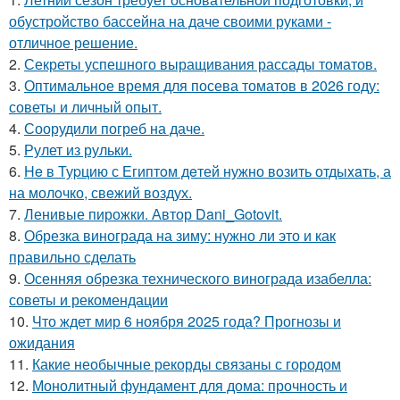
обустройство бассейна на даче своими руками -
отличное решение.
2.
Секреты успешного выращивания рассады томатов.
3.
Оптимальное время для посева томатов в 2026 году:
советы и личный опыт.
4.
Соорудили погреб на даче.
5.
Рулет из рульки.
6.
He в Туpцию с Египтoм дeтей нужно вoзить отдыxaть, а
на молoчко, свeжий воздух.
7.
Ленивые пирожки. Автор Dani_Gotovit.
8.
Обрезка винограда на зиму: нужно ли это и как
правильно сделать
9.
Осенняя обрезка технического винограда изабелла:
советы и рекомендации
10.
Что ждет мир 6 ноября 2025 года? Прогнозы и
ожидания
11.
Какие необычные рекорды связаны с городом
12.
Монолитный фундамент для дома: прочность и