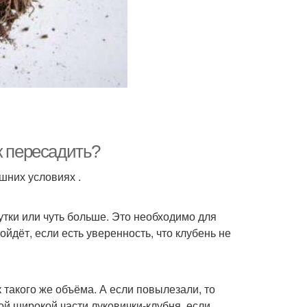
к пересадить?
шних условиях .
утки или чуть больше. Это необходимо для
йдёт, если есть уверенность, что клубень не
 такого же объёма. А если повылезали, то
ой широкой части луковички-клубня, если