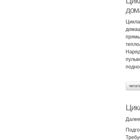
Цик
дом
Цикла
домаш
прямы
тепло
Наряд
пульв
подно
читат
Цик
Далее
Подго
Требу