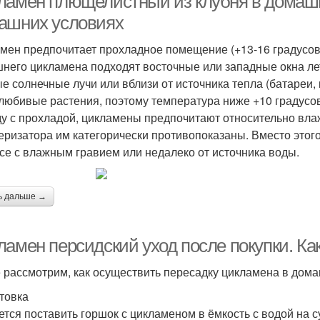
ламен плющелистный из клубня в домашн
ашних условиях
мен предпочитает прохладное помещение (+13-16 градусов
него цикламена подходят восточные или западные окна ле
е солнечные лучи или вблизи от источника тепла (батареи,
любивые растения, поэтому температура ниже +10 градусов 
у с прохладой, цикламены предпочитают относительно вла
еризатора им категорически противопоказаны. Вместо этог
се с влажным гравием или недалеко от источника воды.
ь дальше →
ламен персидский уход после покупки. Ка
 рассмотрим, как осуществить пересадку цикламена в дома
товка
ется поставить горшок с цикламеном в ёмкость с водой на с