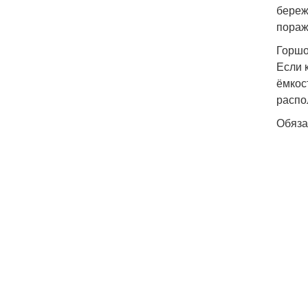
береж
пораж
Горшо
Если 
ёмкос
распо
Обяза