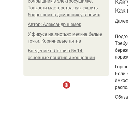
Как
боярышник в электросушилке.
Тонкости мастерства: как сушить
Как
боярышник в домашних условиях
Далее
Автор: Александр шемет.
У фикуса на листьях мелкие белые
Подго
точки. Коричневые пятна
Требу
береж
Введение в Лекцию № 14:
пораж
основные понятия и концепции
Горшо
Если 
ёмкос
распо
Обяза