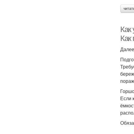
читат
Как
Как
Далее
Подго
Требу
береж
пораж
Горшо
Если 
ёмкос
распо
Обяза