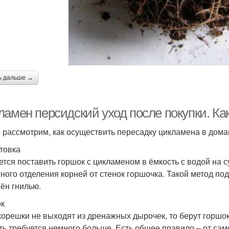
ь дальше →
ламен персидский уход после покупки. Ка
 рассмотрим, как осуществить пересадку цикламена в дома
товка
ется поставить горшок с цикламеном в ёмкость с водой на с
ного отделения корней от стенок горшочка. Такой метод подо
ён гнилью.
к
корешки не выходят из дренажных дырочек, то берут горшок
ть требуется немного больше. Есть общее правило – от сам