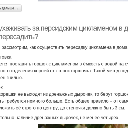
ь дальше →
 ухаживать за персидским цикламеном в 
 пересадить?
 рассмотрим, как осуществить пересадку цикламена в дома
товка
ется поставить горшок с цикламеном в ёмкость с водой на с
ного отделения корней от стенок горшочка. Такой метод подо
ён гнилью.
к
корешки не выходят из дренажных дырочек, то берут горшок
ть требуется немного больше. Есть общее правило – от сам
ложить её строго по центру, до стеночки должно быть 3 см.
тельно наличие дренажных дырочек, не менее четырёх.