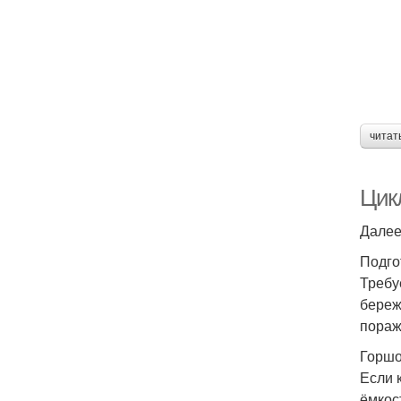
читат
Цик
Далее
Подго
Требу
береж
пораж
Горшо
Если 
ёмкос