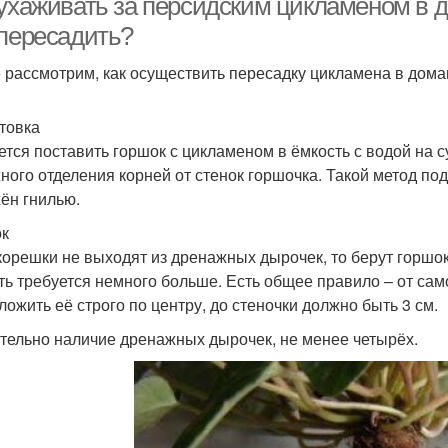
 ухаживать за персидским цикламеном в 
 пересадить?
 рассмотрим, как осуществить пересадку цикламена в дома
товка
ется поставить горшок с цикламеном в ёмкость с водой на с
ного отделения корней от стенок горшочка. Такой метод подо
ён гнилью.
к
корешки не выходят из дренажных дырочек, то берут горшок
ть требуется немного больше. Есть общее правило – от сам
ложить её строго по центру, до стеночки должно быть 3 см.
тельно наличие дренажных дырочек, не менее четырёх.