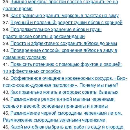
35.
Зимняя морковь: простой способ сохранить ее на
долгое время
36.
Как правильно хранить морковь в пакетах на зиму
37.
Вкусный и полезный: рецепт сушки яблок с корицей
38.
Продолжительное хранение яблок и груш:
практические советы и рекомендации
39.
Просто и эффективно: сохранить яблоки до зимы
40.
Проверенные способы хранения яблок на зиму в
домашних условиях
41.
Повысить потенцию с помощью фруктов и овощей:
10 эффективных способов
42.
Эффективное очищение кровеносных сосудов. «Био-
психо-социо-духовная патология». Почему мы пьем?
43.
Как правильно копать в огороде: советы бывалых
44.
Размножение ремонтантной малины черенками
осенью и весной: основные принципы и приемы
45.
Размножение черной смородины черенками летом.
Размножение смородины зелеными черенками
46.
Какой мотоблок выбрать для работ в саду и огороде.