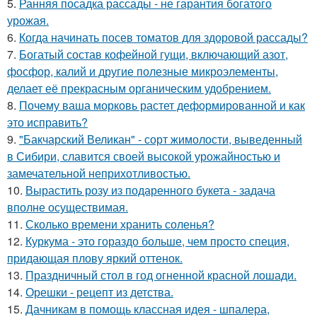
5.
Ранняя посадка рассады - не гарантия богатого
урожая.
6.
Когда начинать посев томатов для здоровой рассады?
7.
Богатый состав кофейной гущи, включающий азот,
фосфор, калий и другие полезные микроэлементы,
делает её прекрасным органическим удобрением.
8.
Почему ваша морковь растет деформированной и как
это исправить?
9.
"Бакчарский Великан" - сорт жимолости, выведенный
в Сибири, славится своей высокой урожайностью и
замечательной неприхотливостью.
10.
Вырастить розу из подаренного букета - задача
вполне осуществимая.
11.
Сколько времени хранить соленья?
12.
Куркума - это гораздо больше, чем просто специя,
придающая плову яркий оттенок.
13.
Праздничный стол в год огненной красной лошади.
14.
Орешки - рецепт из детства.
15.
Дачникам в помощь классная идея - шпалера,