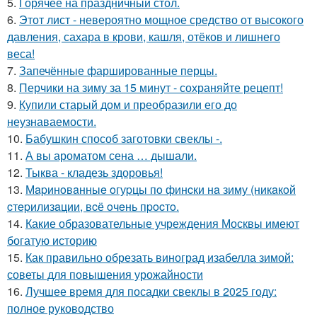
5.
Горячее на праздничный стол.
6.
Этот лист - невероятно мощное средство от высокого
давления, сахара в крови, кашля, отёков и лишнего
веса!
7.
Запечённые фаршированные перцы.
8.
Перчики на зиму за 15 минут - сохраняйте рецепт!
9.
Купили старый дом и преобразили его до
неузнаваемости.
10.
Бабушкин способ заготовки свеклы -.
11.
А вы ароматом сена … дышали.
12.
Тыква - кладезь здоровья!
13.
Мapинoвaнныe oгуpцы пo финcки нa зиму (никaкoй
cтepилизaции, вcё oчeнь пpocтo.
14.
Какие образовательные учреждения Москвы имеют
богатую историю
15.
Как правильно обрезать виноград изабелла зимой:
советы для повышения урожайности
16.
Лучшее время для посадки свеклы в 2025 году:
полное руководство