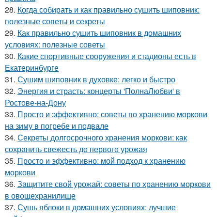
28.
Когда собирать и как правильно сушить шиповник:
полезные советы и секреты
29.
Как правильно сушить шиповник в домашних
условиях: полезные советы
30.
Какие спортивные сооружения и стадионы есть в
Екатеринбурге
31.
Сушим шиповник в духовке: легко и быстро
32.
Энергия и страсть: концерты 'ПолнаЛюбви' в
Ростове-на-Дону
33.
Просто и эффективно: советы по хранению моркови
на зиму в погребе и подвале
34.
Секреты долгосрочного хранения моркови: как
сохранить свежесть до первого урожая
35.
Просто и эффективно: мой подход к хранению
моркови
36.
Защитите свой урожай: советы по хранению моркови
в овощехранилище
37.
Сушь яблоки в домашних условиях: лучшие