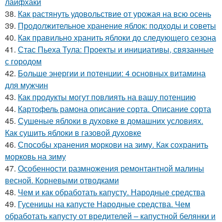
лайфхаки
38.
Как растянуть удовольствие от урожая на всю осень
39.
Продолжительное хранение яблок: подходы и советы
40.
Как правильно хранить яблоки до следующего сезона
41.
Стас Пьеха Тула: Проекты и инициативы, связанные
с городом
42.
Больше энергии и потенции: 4 основных витамина
для мужчин
43.
Как продукты могут повлиять на вашу потенцию
44.
Картофель рамона описание сорта. Описание сорта
45.
Сушеные яблоки в духовке в домашних условиях.
Как сушить яблоки в газовой духовке
46.
Способы хранения моркови на зиму. Как сохранить
морковь на зиму
47.
Особенности размножения ремонтантной малины
весной. Корневыми отводками
48.
Чем и как обработать капусту. Народные средства
49.
Гусеницы на капусте Народные средства. Чем
обработать капусту от вредителей – капустной белянки и