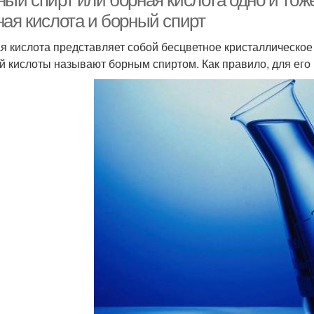
ный спирт или борная кислота одно и тож
ная кислота и борный спирт
я кислота представляет собой бесцветное кристаллическое
й кислоты называют борным спиртом. Как правило, для его