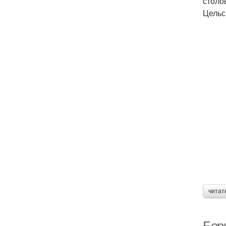
столо
Цельс
читат