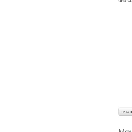
она с
читат