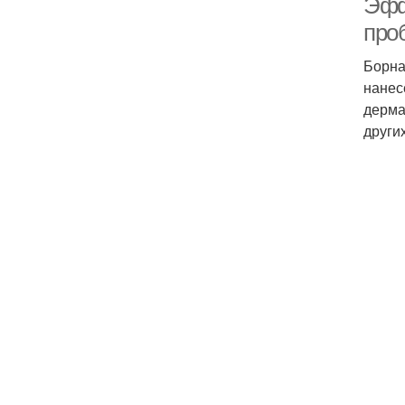
Эфф
про
Борна
нанес
дерма
други