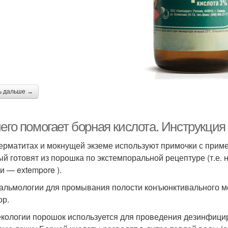
ь дальше →
чего помогает борная кислота. Инструкци
ерматитах и мокнущей экземе используют примочки с приме
ый готовят из порошка по экстемпоральной рецептуре (т.е.
и — extempore ).
альмологии для промывания полости конъюнктивального м
ор.
екологии порошок используется для проведения дезинфици