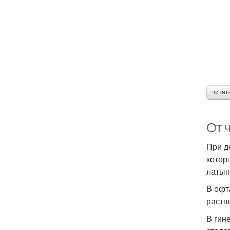
читат
От 
При д
котор
латын
В офт
раств
В гин