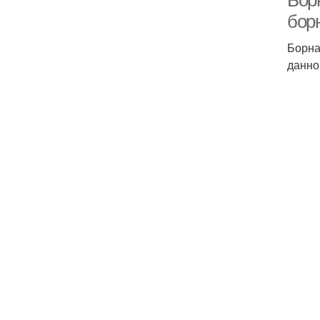
Бор
бор
Борна
данно