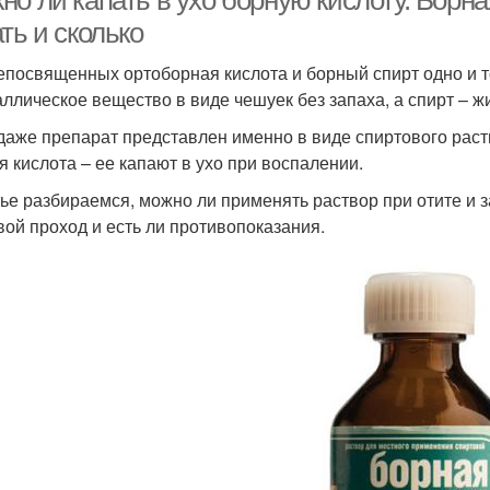
о ли капать в ухо борную кислоту. Борная
ть и сколько
епосвященных ортоборная кислота и борный спирт одно и то
аллическое вещество в виде чешуек без запаха, а спирт – ж
даже препарат представлен именно в виде спиртового раст
я кислота – ее капают в ухо при воспалении.
тье разбираемся, можно ли применять раствор при отите и за
вой проход и есть ли противопоказания.