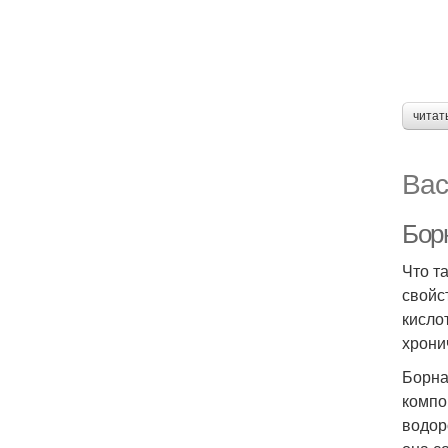
читат
Вас
Борн
Что т
свойс
кисло
хрони
Борна
компо
водор