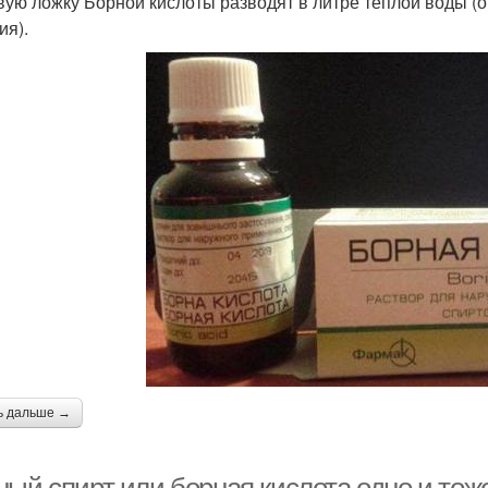
вую ложку Борной кислоты разводят в литре теплой воды (
ия).
ь дальше →