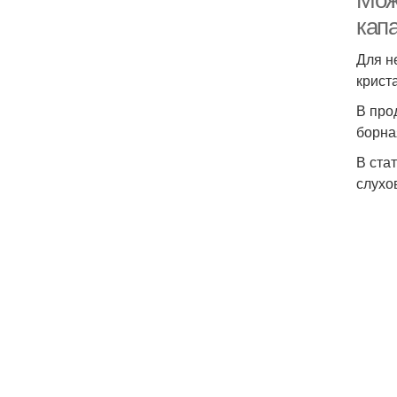
Можн
капа
Для н
крист
В про
борна
В ста
слухо