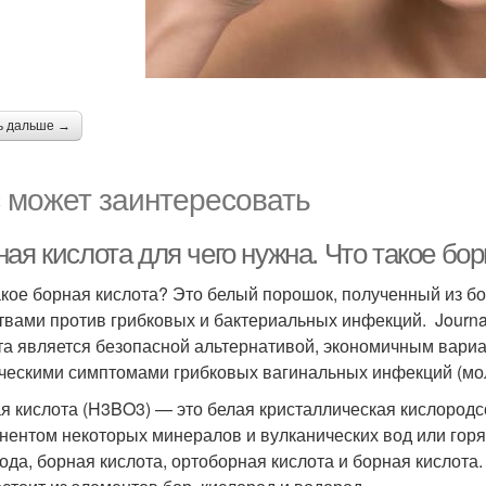
ь дальше →
 может заинтересовать
ая кислота для чего нужна. Что такое бо
акое борная кислота? Это белый порошок, полученный из б
твами против грибковых и бактериальных инфекций. Journal
та является безопасной альтернативой, экономичным вар
ческими симптомами грибковых вагинальных инфекций (моло
я кислота (H3BO3) — это белая кристаллическая кислородс
нентом некоторых минералов и вулканических вод или горяч
ода, борная кислота, ортоборная кислота и борная кислота