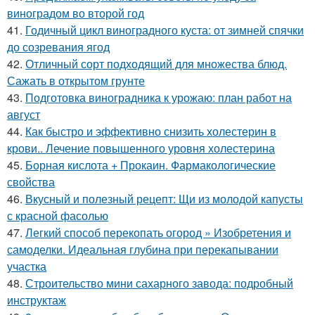
виноградом во второй год
41.
Годичный цикл виноградного куста: от зимней спячки
до созревания ягод
42.
Отличный сорт подходящий для множества блюд.
Сажать в открытом грунте
43.
Подготовка виноградника к урожаю: план работ на
август
44.
Как быстро и эффективно снизить холестерин в
крови.. Лечение повышенного уровня холестерина
45.
Борная кислота + Прокаин. Фармакологические
свойства
46.
Вкусный и полезный рецепт: Щи из молодой капусты
с красной фасолью
47.
Легкий способ перекопать огород » Изобретения и
самоделки. Идеальная глубина при перекапывании
участка
48.
Строительство мини сахарного завода: подробный
инструктаж