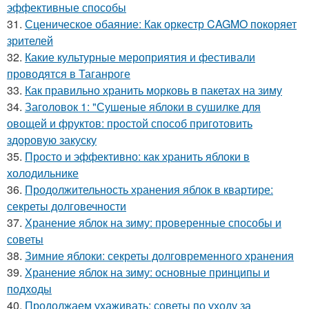
эффективные способы
31.
Сценическое обаяние: Как оркестр CAGMO покоряет
зрителей
32.
Какие культурные мероприятия и фестивали
проводятся в Таганроге
33.
Как правильно хранить морковь в пакетах на зиму
34.
Заголовок 1: "Сушеные яблоки в сушилке для
овощей и фруктов: простой способ приготовить
здоровую закуску
35.
Просто и эффективно: как хранить яблоки в
холодильнике
36.
Продолжительность хранения яблок в квартире:
секреты долговечности
37.
Хранение яблок на зиму: проверенные способы и
советы
38.
Зимние яблоки: секреты долговременного хранения
39.
Хранение яблок на зиму: основные принципы и
подходы
40.
Продолжаем ухаживать: советы по уходу за