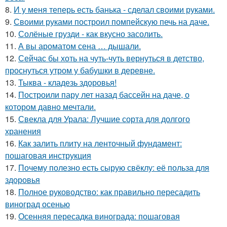
8.
И у меня теперь есть банька - сделал своими руками.
9.
Своими руками построил помпейскую печь на даче.
10.
Солёные грузди - как вкусно засолить.
11.
А вы ароматом сена … дышали.
12.
Сейчас бы хоть на чуть-чуть вернуться в детство,
проснуться утром у бабушки в деревне.
13.
Тыква - кладезь здоровья!
14.
Построили пару лет назад бассейн на даче, о
котором давно мечтали.
15.
Свекла для Урала: Лучшие сорта для долгого
хранения
16.
Как залить плиту на ленточный фундамент:
пошаговая инструкция
17.
Почему полезно есть сырую свёклу: её польза для
здоровья
18.
Полное руководство: как правильно пересадить
виноград осенью
19.
Осенняя пересадка винограда: пошаговая