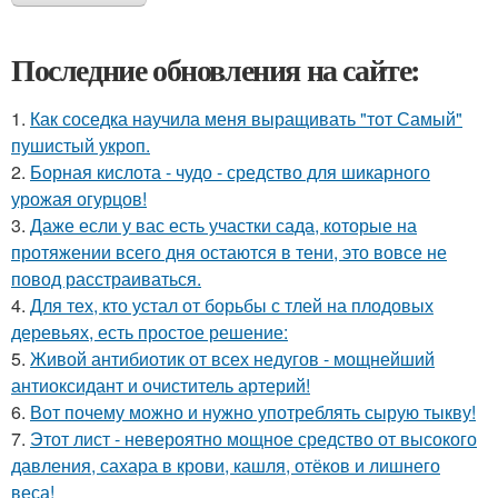
Последние обновления на сайте:
1.
Как соседка научила меня выращивать "тот Самый"
пушистый укроп.
2.
Борная кислота - чудо - средство для шикарного
урожая огурцов!
3.
Даже если у вас есть участки сада, которые на
протяжении всего дня остаются в тени, это вовсе не
повод расстраиваться.
4.
Для тех, кто устал от борьбы с тлей на плодовых
деревьях, есть простое решение:
5.
Живой антибиотик от всех недугов - мощнейший
антиоксидант и очиститель артерий!
6.
Вот почему можно и нужно употреблять сырую тыкву!
7.
Этот лист - невероятно мощное средство от высокого
давления, сахара в крови, кашля, отёков и лишнего
веса!