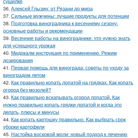
сушилке
36.
Алексей Глызин: от Рязани до мира
37.
Сильные мужчины: лучшие продукты для потенции
38.
Подготовка виноградника к весеннему сезону:
основные работы и рекомендации
39.
Весенние работы на винограднике: что нужно знать
для успешного урожая
40.
Мидокалм инструкция по применению. Режим
дозирования
41.
Первая помощь для винограда: советы по уходу за
виноградом летом
42.
Как правильно копать лопатой на грядках. Как копать
огород без мозолей?
43.
Как правильно вскапывать огород лопатой. Как
нужно правильно копать грядки лопатой и когда это
делать, плюсы и минусы
44.
Как копать картошку правильно. Как выбрать срок
уборки картофеля
45.
Настойка восковой моли: новый подход к лечению