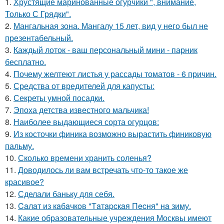
1.
Хрустящие маринованные огурчики ", внимание,
Только С Грядки".
2.
Мангальная зона. Мангалу 15 лет, вид у него был не
презентабельный.
3.
Каждый лоток - ваш персональный мини - парник
бесплатно.
4.
Почему желтеют листья у рассады томатов - 6 причин.
5.
Средства от вредителей для капусты:
6.
Секреты умной посадки.
7.
Эпоха детства известного мальчика!
8.
Наиболее выдающиеся сорта огурцов:
9.
Из косточки финика возможно вырастить финиковую
пальму.
10.
Сколько времени хранить соленья?
11.
Доводилось ли вам встречать что-то такое же
красивое?
12.
Сделали баньку для себя.
13.
Caлaт из кaбaчкoв "Тaтapcкaя Пecня" нa зиму.
14.
Какие образовательные учреждения Москвы имеют