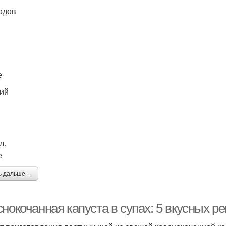
одов
е
ий
л.
е
ь дальше →
нокочанная капуста в супах: 5 вкусных р