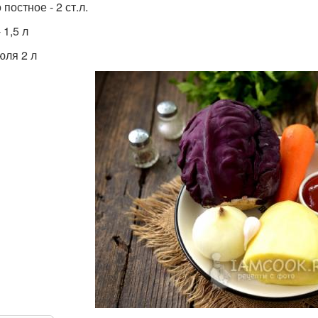
постное - 2 ст.л.
 1,5 л
юля 2 л