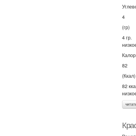
Углев
4
(гр)
4 гр.
низко
Калор
82
(Ккал)
82 кка
низко
читат
Крас