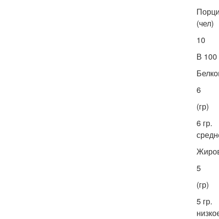
Порц
(чел)
10
В 100
Белко
6
(гр)
6 гр.
средн
Жиро
5
(гр)
5 гр.
низко