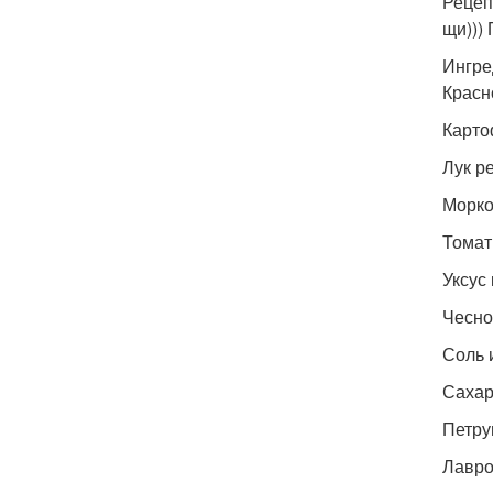
Рецеп
щи)))
Ингре
Красн
Карто
Лук ре
Морков
Томатн
Уксус 
Чеснок
Соль и
Сахар
Петру
Лавров