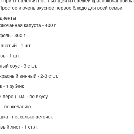
т приготовления постных щей из свежей краснокочанной капу
 Простое и очень вкусное первое блюдо для всей семьи.
диенты
окочанная капуста - 400 г
фель - 300 г
пчатый - 1 шт.
ь - 1 шт.
ый соус - 3 ст.л.
красный винный - 2-3 ст.л.
 - 1 зубчик
 перец ч.м. - по вкусу
 - по желанию
шка - несколько веточек
ый лист - 1 ст.л.