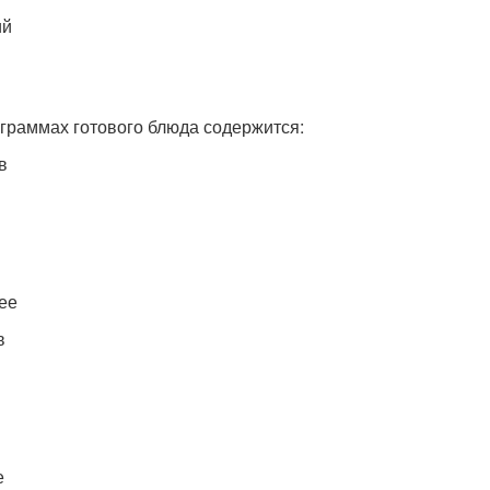
ий
 граммах готового блюда содержится:
в
ее
в
е