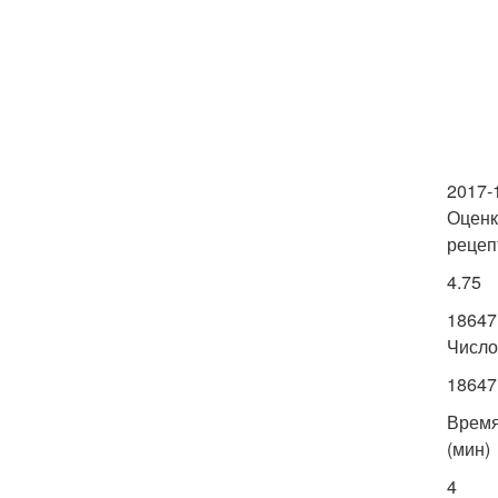
2017-
Оценк
рецеп
4.75
18647
Число
18647
Врем
(мин)
4