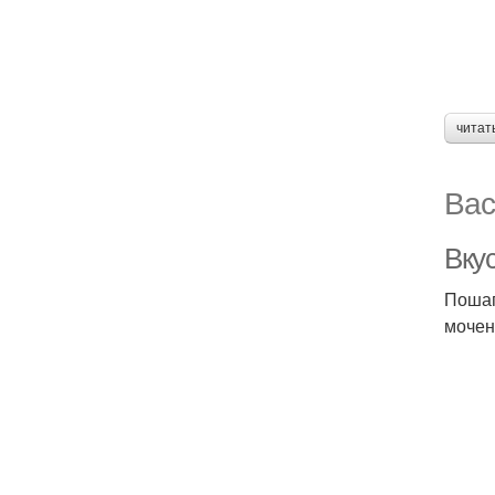
читат
Вас
Вку
Пошаг
мочен