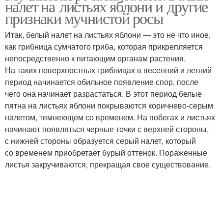
налет на листьях яблони и другие
мучнистой росы
признаки мучнистой росы
Итак, белый налет на листьях яблони — это не что иное,
как грибница сумчатого гриба, которая прикрепляется
Роса на баклажанах
непосредственно к питающим органам растения.
На таких поверхностных грибницах в весенний и летний
период начинается обильное появление спор, после
чего она начинает разрастаться. В этот период белые
пятна на листьях яблони покрываются коричнево-серым
налетом, темнеющем со временем. На побегах и листьях
начинают появляться черные точки с верхней стороны,
с нижней стороны образуется серый налет, который
со временем приобретает бурый оттенок. Пораженные
листья закручиваются, прекращая свое существование.