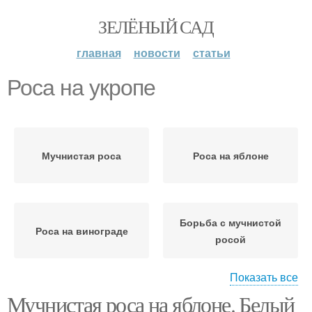
ЗЕЛЁНЫЙ САД
главная
новости
статьи
Роса на укропе
Мучнистая роса
Роса на яблоне
Борьба с мучнистой
Роса на винограде
росой
Показать все
Мучнистая роса на яблоне. Белый
Химикаты против
Роса на деревьях