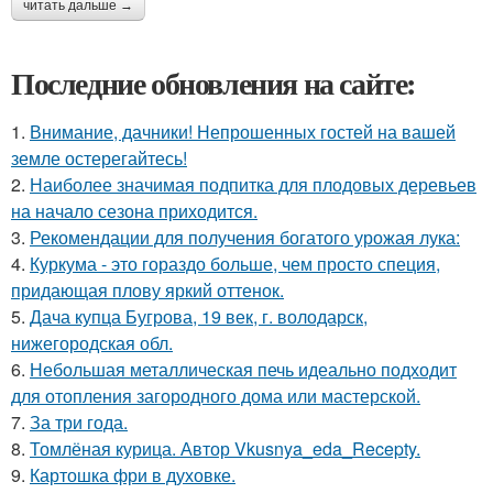
читать дальше →
Последние обновления на сайте:
1.
Внимание, дачники! Непрошенных гостей на вашей
земле остерегайтесь!
2.
Наиболее значимая подпитка для плодовых деревьев
на начало сезона приходится.
3.
Рекомендации для получения богатого урожая лука:
4.
Куркума - это гораздо больше, чем просто специя,
придающая плову яркий оттенок.
5.
Дача купца Бугрова, 19 век, г. володарск,
нижегородская обл.
6.
Небольшая металлическая печь идеально подходит
для отопления загородного дома или мастерской.
7.
За три года.
8.
Томлёная курица. Автор Vkusnya_eda_Recepty.
9.
Картошка фри в духовке.