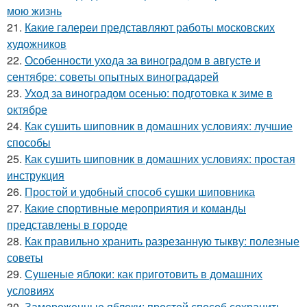
мою жизнь
21.
Какие галереи представляют работы московских
художников
22.
Особенности ухода за виноградом в августе и
сентябре: советы опытных виноградарей
23.
Уход за виноградом осенью: подготовка к зиме в
октябре
24.
Как сушить шиповник в домашних условиях: лучшие
способы
25.
Как сушить шиповник в домашних условиях: простая
инструкция
26.
Простой и удобный способ сушки шиповника
27.
Какие спортивные мероприятия и команды
представлены в городе
28.
Как правильно хранить разрезанную тыкву: полезные
советы
29.
Сушеные яблоки: как приготовить в домашних
условиях
30.
Замороженные яблоки: простой способ сохранить