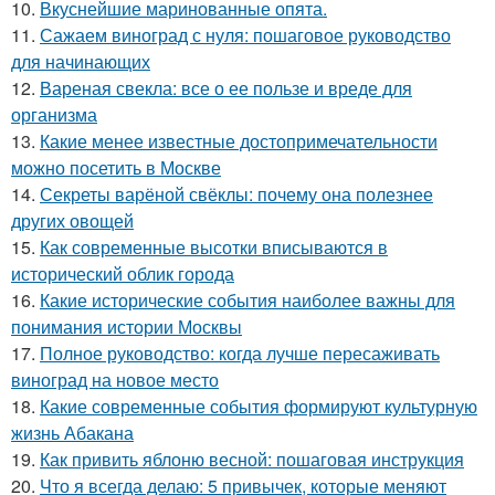
10.
Вкуснейшие маринованные опята.
11.
Сажаем виноград с нуля: пошаговое руководство
для начинающих
12.
Вареная свекла: все о ее пользе и вреде для
организма
13.
Какие менее известные достопримечательности
можно посетить в Москве
14.
Секреты варёной свёклы: почему она полезнее
других овощей
15.
Как современные высотки вписываются в
исторический облик города
16.
Какие исторические события наиболее важны для
понимания истории Москвы
17.
Полное руководство: когда лучше пересаживать
виноград на новое место
18.
Какие современные события формируют культурную
жизнь Абакана
19.
Как привить яблоню весной: пошаговая инструкция
20.
Что я всегда делаю: 5 привычек, которые меняют