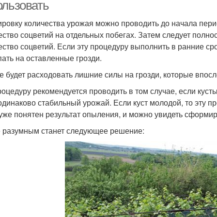
ользовать
ровку количества урожая можно проводить до начала пери
ество соцветий на отдельных побегах. Затем следует полно
ество соцветий. Если эту процедуру выполнить в ранние сро
пать на оставленные грозди.
не будет расходовать лишние силы на грозди, которые впосл
роцедуру рекомендуется проводить в том случае, если кусты
одинаково стабильный урожай. Если куст молодой, то эту 
 уже понятен результат опыления, и можно увидеть сформи
 разумным станет следующее решение: