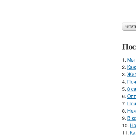
читат
Пос
1.
Мы 
2.
Каж
3.
Жив
4.
Поч
5.
8 с
6.
Опт
7.
Поч
8.
Неж
9.
В к
10.
На
11.
Ка