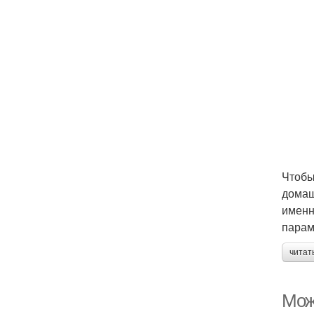
Чтобы
домаш
именн
парам
читат
Мож