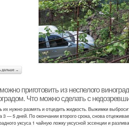
ь дальше →
 можно приготовить из неспелого виногра
оградом. Что можно сделать с недозревш
ь их нужно размять и отцедить жидкость. Выжимки выбросит
а 3 — 5 дней. По окончании второго срока, снова отцежива
радного уксуса 1 чайную ложку уксусной эссенции и разлив