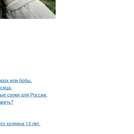
орох или бобы.
сяца.
ые сроки для России.
авить?
го хозяина 13 лет.