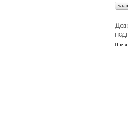
читат
Дозр
под
Приве