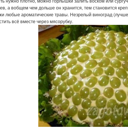
ть нужно плотно, можно горлышки залить воском или сургуч
ев, а вобщем чем дольше он хранится, тем становится кре
ки любые ароматические травы. Незрелый виноград (лучше 
стить всё вместе через мясорубку.