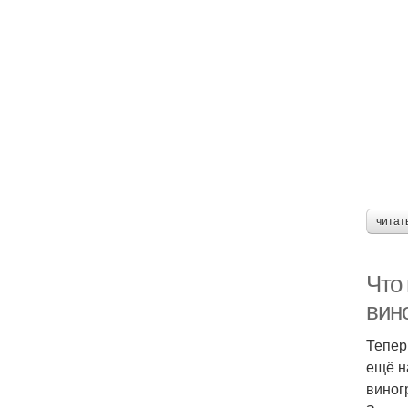
читат
Что
вин
Тепер
ещё н
виног