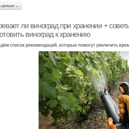
ь дальше →
евает ли виноград при хранении + советы
готовить виноград к хранению
дём список рекомендаций, которые помогут увеличить вре