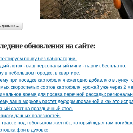
ь дальше →
ледние обновления на сайте:
тестируем почву без лаборатории.
дый лоток - ваш персональный мини - парник бесплатно.
у в небольшом городке, в квартире.
ему при посадке картофеля я ежегодно добавляю в лунку г
амых скороспелых сортов картофеля, урожай уже через 2 ме
имальное время для посева перечной рассады: региональн
ему ваша морковь растет деформированной и как это испр
ный салат на праздничный стол.
опилку дачных полезностей.
 трассе под тобольском жил пёс, который ждал там погибше
ртошка фри в духовке.