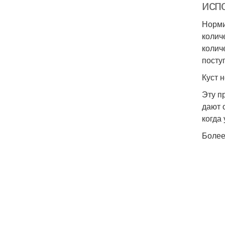
исп
Норми
колич
колич
посту
Куст 
Эту п
дают 
когда
Более