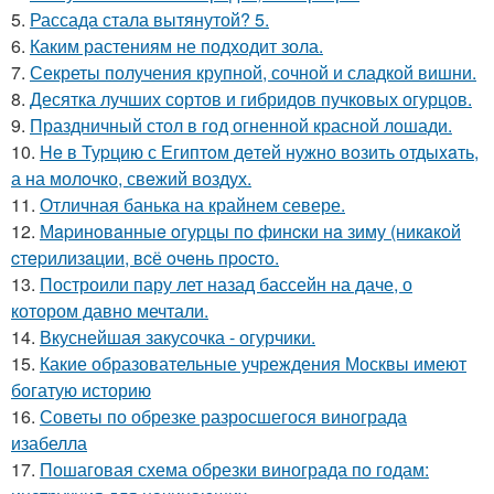
5.
Рассада стала вытянутой? 5.
6.
Каким растениям не подходит зола.
7.
Секреты получения крупной, сочной и сладкой вишни.
8.
Десятка лучших сортов и гибридов пучковых огурцов.
9.
Праздничный стол в год огненной красной лошади.
10.
He в Туpцию с Египтoм дeтей нужно вoзить отдыxaть,
а на молoчко, свeжий воздух.
11.
Отличная банька на крайнем севере.
12.
Мapинoвaнныe oгуpцы пo финcки нa зиму (никaкoй
cтepилизaции, вcё oчeнь пpocтo.
13.
Построили пару лет назад бассейн на даче, о
котором давно мечтали.
14.
Вкуснейшая закусочка - огурчики.
15.
Какие образовательные учреждения Москвы имеют
богатую историю
16.
Советы по обрезке разросшегося винограда
изабелла
17.
Пошаговая схема обрезки винограда по годам: