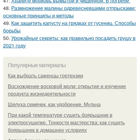
47.
Храните морковь вымытой и чищенной. В погребе
48.
Размножение малины одревесневшими отпрысками:
основные принципы и методы
49.
Как защитить капусту на грядках от гусениц. Способы
борьбы
50.
Урожайные секреты: как правильно посадить грушу в
2021 году
Популярные материалы
Как выбрать саженцы гортензии
Восхождение восковой моли: открытие и изучение
продукта жизнедеятельности
Шелуха семечек, как удобрение. Мульча
При какой температуре сушить боярышник в
электросушилке. Тонкости мастерства: как сушить
боярышник в домашних условиях