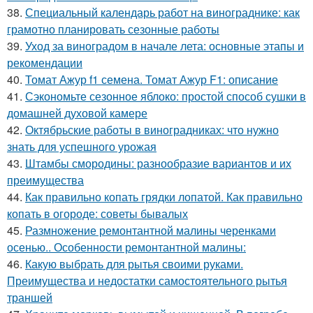
38.
Специальный календарь работ на винограднике: как
грамотно планировать сезонные работы
39.
Уход за виноградом в начале лета: основные этапы и
рекомендации
40.
Томат Ажур f1 семена. Томат Ажур F1: описание
41.
Сэкономьте сезонное яблоко: простой способ сушки в
домашней духовой камере
42.
Октябрьские работы в виноградниках: что нужно
знать для успешного урожая
43.
Штамбы смородины: разнообразие вариантов и их
преимущества
44.
Как правильно копать грядки лопатой. Как правильно
копать в огороде: советы бывалых
45.
Размножение ремонтантной малины черенками
осенью.. Особенности ремонтантной малины:
46.
Какую выбрать для рытья своими руками.
Преимущества и недостатки самостоятельного рытья
траншей