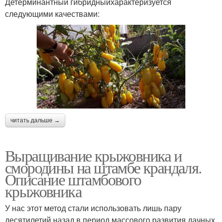
Детерминантный гибридныйхарактеризуется
следующими качествами:
читать дальше →
Выращивание крыжовника и
смородины на штамбе крандаля.
Описание штамбового
крыжовника
У нас этот метод стали использовать лишь пару
десятилетий назад в период массового развития дачных