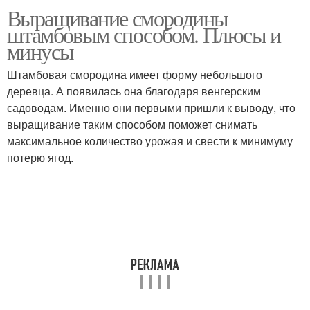
Выращивание смородины
Уход за штамбовой
Древовидная
штамбовым способом. Плюсы и
смородиной
смородина
минусы
Штамбовая смородина имеет форму небольшого
Смородины для
деревца. А появилась она благодаря венгерским
Смородины на штамб
штамбовой формы
садоводам. Именно они первыми пришли к выводу, что
выращивание таким способом поможет снимать
максимальное количество урожая и свести к минимуму
потерю ягод.
Смородины на штамбе
Уход за смородиной
Штамб на золотистой
смородине