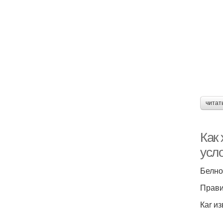
читат
Как 
усл
Белно
Прави
Каr и