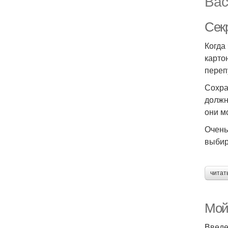
Вас
Сек
Когда
карто
переп
Сохра
должн
они м
Очень
выбир
читат
Мой 
Введ