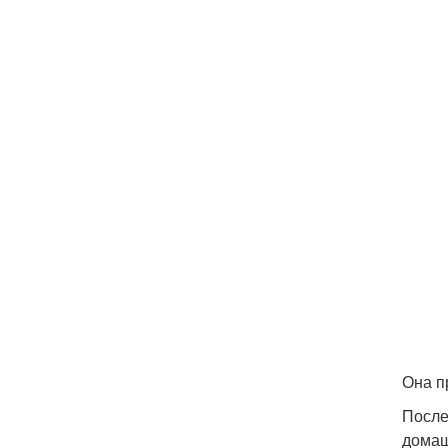
Она п
После
домаш