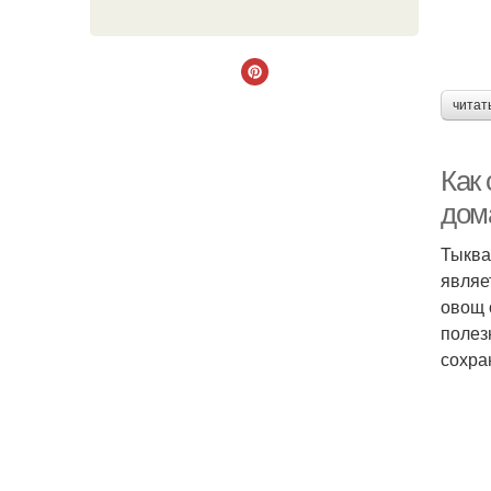
читат
Как 
дом
Тыква
являе
овощ 
полез
сохра