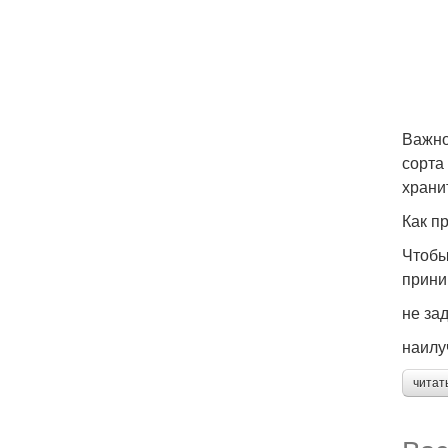
Важно
сорта
храни
Как п
Чтобы
прини
не за
наилу
читат