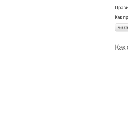
Прави
Как п
читат
Как 