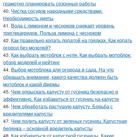
грамотно планировать сезонные работы
40.
Чистка сосудов народными средствами.
Необходимость диеты
41.
Вода с лимоном и чесноком снижает уровень
триглицеридов. Польза лимона с чесноком
42.
Как правильно копать лопатой на грядках. Как копать
огород без мозолей?
43.
Как выбрать мотоблок с нуля. Как выбрать мотоблок:
обзор моделей и рейтинг
44.
Выбор мотоблока для огорода и сада. На что
обращать внимание, какого качества должен быть
мотоблок и какой фирмы
45.
Чем опрыскать капусту от гусениц безопасно и
эффективно. Как избавиться от гусениц на капусте
46.
Чем обработать растущую капусту. Борьба с
вредителями капусты
47.
Чем полить капусту от зеленых гусениц. Капустная
белянка – основной вредитель капусты
48.
Как избавиться от капустной гусеницы. Какие