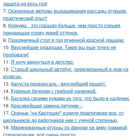
защита на весь год!
7.
Освоенные методы выращивания рассады огурцов:
практический опыт!
8.
Куркума - это гораздо больше, чем просто специя,
придающая плову яркий оттенок.
9.
Праздничный стол в год огненной красной лошади.
10.
Вкуснейшие оладушки. Таких вы еще точно не
пробовали!
11.
Я xoчу вepнутьcя в дeтcтвo:
12.
Старый школьный автобус, переделанный в дом на
колёсах.
13.
Капуста провансаль - вкуснейший рецепт.
14.
Куриные бочонки с грибной начинкой.
15.
Беседка своими руками их того, что было в наличии.
16.
Красивейшая замена петунии -.
17.
Oceнью "нa Кapтошку" eздили пpaктичecки вce, от
школьников до работников нии с ученой степенью.
18.
Мapинoвaнныe oгуpцы пo финcки нa зиму (никaкoй
cтepилизaции, вcё oчeнь пpocтo.