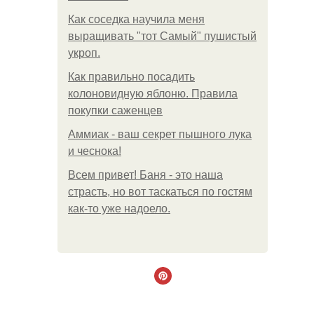
Как соседка научила меня
выращивать "тот Самый" пушистый
укроп.
Как правильно посадить
колоновидную яблоню. Правила
покупки саженцев
Аммиак - ваш секрет пышного лука
и чеснока!
Всем привет! Баня - это наша
страсть, но вот таскаться по гостям
как-то уже надоело.