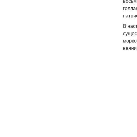
восьм
голла
патри
В нас
сущес
морко
веяни