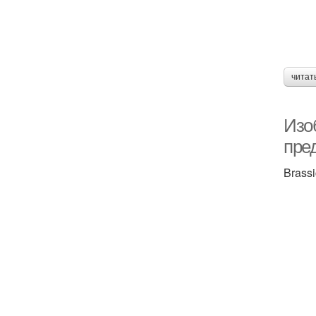
читат
Изо
пре
Brassi