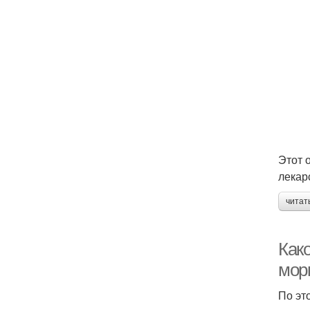
Этот 
лекар
читат
Как
мор
По эт