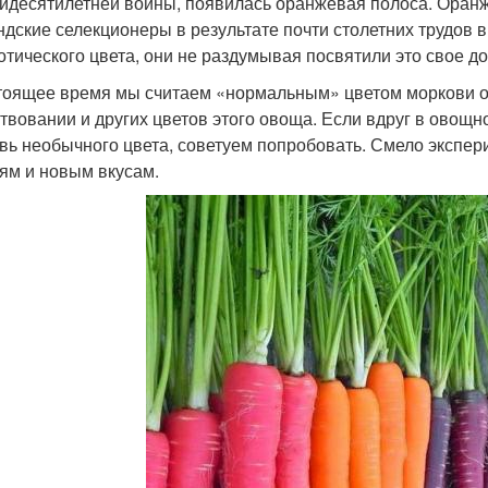
идесятилетней войны, появилась оранжевая полоса. Оранже
ндские селекционеры в результате почти столетних трудов 
отического цвета, они не раздумывая посвятили это свое 
тоящее время мы считаем «нормальным» цветом моркови о
твовании и других цветов этого овоща. Если вдруг в овощн
вь необычного цвета, советуем попробовать. Смело экспе
ям и новым вкусам.