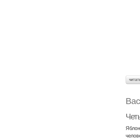
читат
Вас
Чет
Яблон
челов