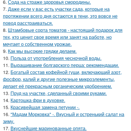
6.
Сода на страже здоровья смородины.
7.
Даже если у вас есть участки сада, которые на
протяжении всего дня остаются в тени, это вовсе не
повод расстраиваться.
8.
Штамбовые сорта томатов - настоящий подарок для
тех, кто ценит свое время или занят на работе, но
мечтает о собственном урожае.
9.
Как мы высокие грядки делаем.
10.
Польза от употребления чесночной воды.
11.
Выращивание болгарского перца: рекомендации.
12.
Богатый состав кофейной гущи, включающий азот,
фосфор, калий и другие полезные микроэлементы,
делает её прекрасным органическим удобрением.
13.
Пруд на участке, сделанный своими руками.
14.
Картошка фри в духовке.
15.
Красивейшая замена петунии -.
16.
"Мадам Морковка" -. Вкусный и остренький салат на
зиму.
17.
Вкуснейшие маринованные опята.