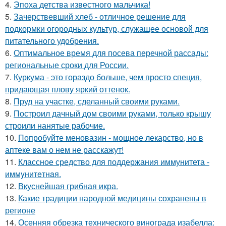
4.
Эпоха детства известного мальчика!
5.
Зачерствевший хлеб - отличное решение для
подкормки огородных культур, служащее основой для
питательного удобрения.
6.
Оптимальное время для посева перечной рассады:
региональные сроки для России.
7.
Куркума - это гораздо больше, чем просто специя,
придающая плову яркий оттенок.
8.
Пруд на участке, сделанный своими руками.
9.
Построил дачный дом своими руками, только крышу
строили нанятые рабочие.
10.
Попробуйте меновазин - мощное лекарство, но в
аптеке вам о нем не расскажут!
11.
Классное средство для поддержания иммунитета -
иммyнитeтнaя.
12.
Вкуснейшая грибная икра.
13.
Какие традиции народной медицины сохранены в
регионе
14.
Осенняя обрезка технического винограда изабелла: