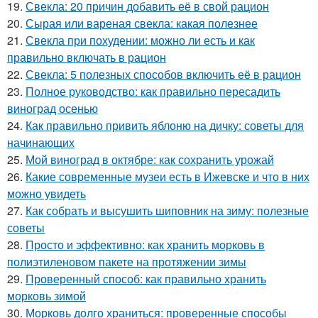
19.
Свекла: 20 причин добавить её в свой рацион
20.
Сырая или вареная свекла: какая полезнее
21.
Свекла при похудении: можно ли есть и как
правильно включать в рацион
22.
Свекла: 5 полезных способов включить её в рацион
23.
Полное руководство: как правильно пересадить
виноград осенью
24.
Как правильно привить яблоню на дичку: советы для
начинающих
25.
Мой виноград в октябре: как сохранить урожай
26.
Какие современные музеи есть в Ижевске и что в них
можно увидеть
27.
Как собрать и высушить шиповник на зиму: полезные
советы
28.
Просто и эффективно: как хранить морковь в
полиэтиленовом пакете на протяжении зимы
29.
Проверенный способ: как правильно хранить
морковь зимой
30.
Морковь долго храниться: проверенные способы