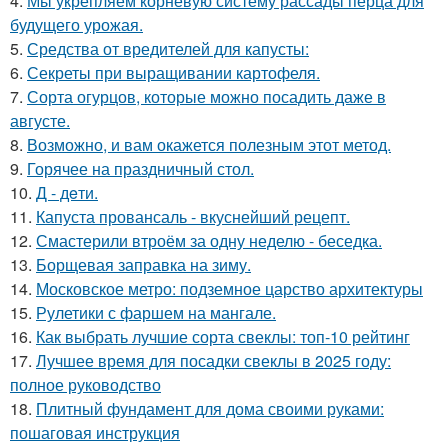
4.
Мы укрепляем корневую систему рассады перца для
будущего урожая.
5.
Средства от вредителей для капусты:
6.
Секреты при выращивании картофеля.
7.
Сорта огурцов, которые можно посадить даже в
августе.
8.
Возможно, и вам окажется полезным этот метод.
9.
Горячее на праздничный стол.
10.
Д - дeти.
11.
Капуста провансаль - вкуснейший рецепт.
12.
Смастерили втроём за одну неделю - беседка.
13.
Борщевая заправка на зиму.
14.
Московское метро: подземное царство архитектуры
15.
Рулетики с фаршем на мангале.
16.
Как выбрать лучшие сорта свеклы: топ-10 рейтинг
17.
Лучшее время для посадки свеклы в 2025 году:
полное руководство
18.
Плитный фундамент для дома своими руками:
пошаговая инструкция