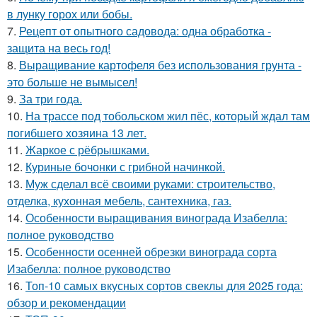
в лунку горох или бобы.
7.
Рецепт от опытного садовода: одна обработка -
защита на весь год!
8.
Выращивание картофеля без использования грунта -
это больше не вымысел!
9.
За три года.
10.
На трассе под тобольском жил пёс, который ждал там
погибшего хозяина 13 лет.
11.
Жаркое с рёбрышками.
12.
Куриные бочонки с грибной начинкой.
13.
Муж сделал всё своими руками: строительство,
отделка, кухонная мебель, сантехника, газ.
14.
Особенности выращивания винограда Изабелла:
полное руководство
15.
Особенности осенней обрезки винограда сорта
Изабелла: полное руководство
16.
Топ-10 самых вкусных сортов свеклы для 2025 года:
обзор и рекомендации