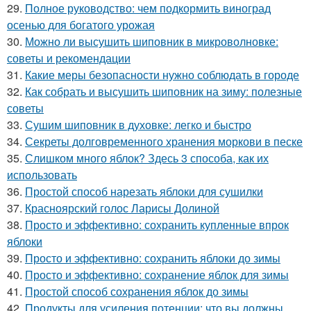
29.
Полное руководство: чем подкормить виноград
осенью для богатого урожая
30.
Можно ли высушить шиповник в микроволновке:
советы и рекомендации
31.
Какие меры безопасности нужно соблюдать в городе
32.
Как собрать и высушить шиповник на зиму: полезные
советы
33.
Сушим шиповник в духовке: легко и быстро
34.
Секреты долговременного хранения моркови в песке
35.
Слишком много яблок? Здесь 3 способа, как их
использовать
36.
Простой способ нарезать яблоки для сушилки
37.
Красноярский голос Ларисы Долиной
38.
Просто и эффективно: сохранить купленные впрок
яблоки
39.
Просто и эффективно: сохранить яблоки до зимы
40.
Просто и эффективно: сохранение яблок для зимы
41.
Простой способ сохранения яблок до зимы
42.
Продукты для усиления потенции: что вы должны