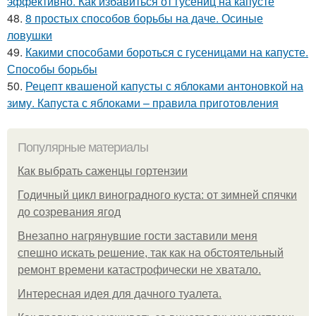
эффективно. Как избавиться от гусениц на капусте
48.
8 простых способов борьбы на даче. Осиные
ловушки
49.
Какими способами бороться с гусеницами на капусте.
Способы борьбы
50.
Рецепт квашеной капусты с яблоками антоновкой на
зиму. Капуста с яблоками – правила приготовления
Популярные материалы
Как выбрать саженцы гортензии
Годичный цикл виноградного куста: от зимней спячки
до созревания ягод
Внезапно нагрянувшие гости заставили меня
спешно искать решение, так как на обстоятельный
ремонт времени катастрофически не хватало.
Интересная идея для дачного туалета.