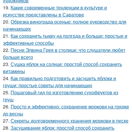
художников
19.
Какие современные тенденции в культуре и
искусстве представлены в Саратове
20.
Обрезка винограда осенью: полное руководство для
начинающих
21.
Как сохранить тыкву на полгода и больше: простые и
эффективные способы
22.
Песни Элвина Грея в столице: что слушатели любят
больше всего
23.
Сушка яблок на солнце: простой способ сохранить
витамины
24.
Как правильно подготовить и засушить яблоки и
груши: простые советы для начинающих
25.
Пошаговый гид по изготовлению сухофруктов из
груш
26.
Просто и эффективно: сохранение моркови на грядке
до весны
27.
Секреты долговременного хранения моркови в песке
28.
Засушивание яблок: простой способ сохранить