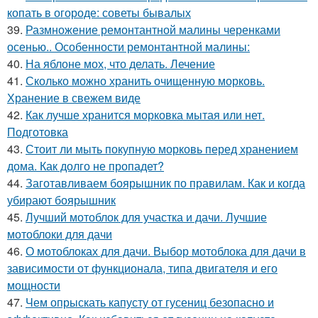
копать в огороде: советы бывалых
39.
Размножение ремонтантной малины черенками
осенью.. Особенности ремонтантной малины:
40.
На яблоне мох, что делать. Лечение
41.
Сколько можно хранить очищенную морковь.
Хранение в свежем виде
42.
Как лучше хранится морковка мытая или нет.
Подготовка
43.
Стоит ли мыть покупную морковь перед хранением
дома. Как долго не пропадет?
44.
Заготавливаем боярышник по правилам. Как и когда
убирают боярышник
45.
Лучший мотоблок для участка и дачи. Лучшие
мотоблоки для дачи
46.
О мотоблоках для дачи. Выбор мотоблока для дачи в
зависимости от функционала, типа двигателя и его
мощности
47.
Чем опрыскать капусту от гусениц безопасно и