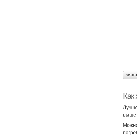
читат
Как
Лучше
выше 
Можно
погре