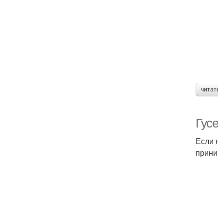
читат
Гус
Если 
прини