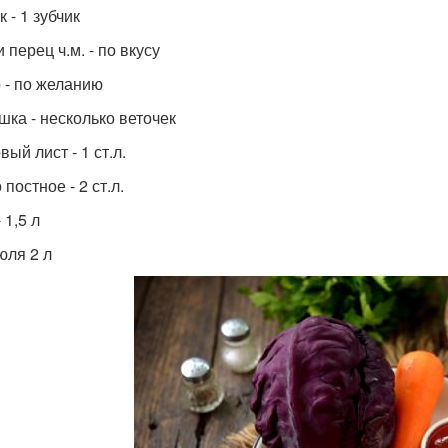
 - 1 зубчик
 перец ч.м. - по вкусу
 - по желанию
шка - несколько веточек
ый лист - 1 ст.л.
постное - 2 ст.л.
 1,5 л
юля 2 л