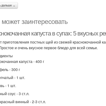
ь дальше →
 может заинтересовать
нокочанная капуста в супах: 5 вкусных р
т приготовления постных щей из свежей краснокочанной капу
 Простое и очень вкусное первое блюдо для всей семьи.
диенты
окочанная капуста - 400 г
фель - 300 г
пчатый - 1 шт.
ь - 1 шт.
ый соус - 3 ст.л.
красный винный - 2-3 ст.л.