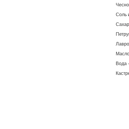
Чеснок
Соль и
Сахар
Петру
Лавров
Масло 
Вода -
Кастр