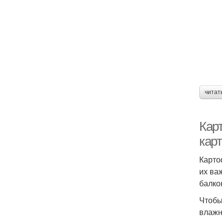
читат
Кар
кар
Карто
их ва
балко
Чтобы
влажн