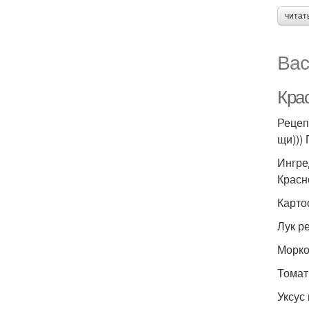
читат
Вас
Крас
Рецеп
щи)))
Ингре
Красн
Карто
Лук ре
Морков
Томатн
Уксус 