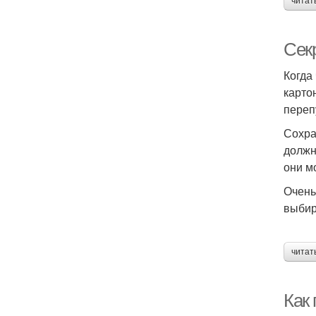
читат
Сек
Когда
карто
переп
Сохра
должн
они м
Очень
выбир
читат
Как