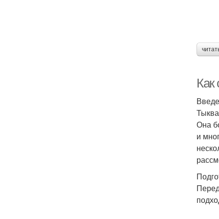
читат
Как
Введ
Тыква
Она б
и мно
неско
рассм
Подго
Перед
подхо