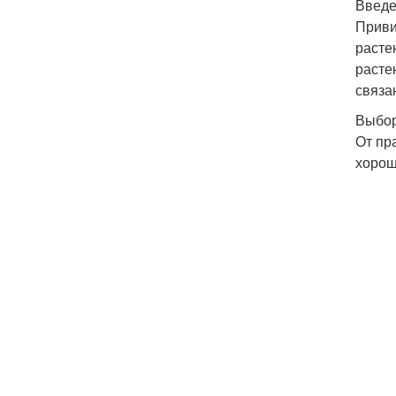
Введ
Приви
расте
расте
связа
Выбор
От пр
хорош