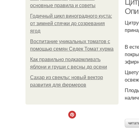
Цит
основные правила и советы
Опи
Годичный цикл виноградного куста:
Цитру
от зимней спячки до созревания
прина
ягод
Воспитание уникальных томатов с
В ест
помощью семян Седек Томат хурма
покры
Как правильно подкармливать
эфирн
яблони и груши с весны до осени
Цвету
Сахар из свеклы: новый вектор
освеж
развития для фермеров
Плоды
налич
читат