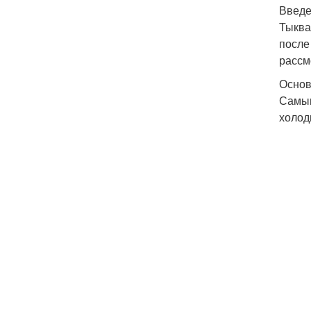
Введ
Тыква
после
рассм
Основ
Самым
холод