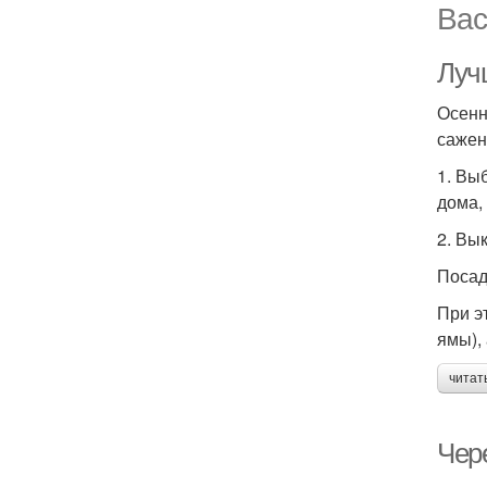
Вас
Луч
Осенн
сажен
1. Вы
дома,
2. Вы
Посад
При э
ямы), 
читат
Чер