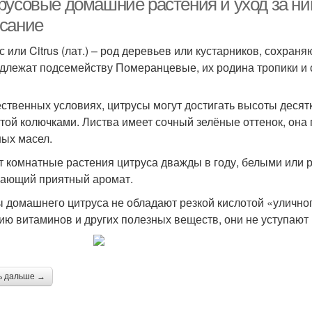
русовые домашние растения и уход за ни
сание
с или Citrus (лат.) – род деревьев или кустарников, сохран
длежат подсемейству Померанцевые, их родина тропики и 
ественных условиях, цитрусы могут достигать высоты десятк
той колючками. Листва имеет сочный зелёные оттенок, она
ых масел.
т комнатные растения цитруса дважды в году, белыми или
ающий приятный аромат.
 домашнего цитруса не обладают резкой кислотой «уличного
ию витаминов и других полезных веществ, они не уступают
ь дальше →