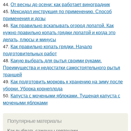
44.
От весны до осени: как работает виноградник
45.
Мексидол инструкция по применению. Способ
применения и дозы
46.
Как правильно вскапывать огород лопатой. Как
нужно правильно копать грядки лопатой и когда это
делать, плюсы и минусы
47.
Как правильно копать грядки. Начало
подготовительных работ
48.
Какую выбрать для рытья своими руками.
Преимущества и недостатки самостоятельного рытья
траншей
49.
Как подготовить морковь к хранению на зиму после
уборки. Уборка корнеплода
50.
Капуста с мочеными яблоками. Тушеная капуста с
мочеными яблоками
Популярные материалы
Как выбрать саженцы гортензии