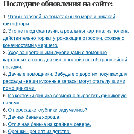
Последние обновления на сайте:
1.
Чтобы завязей на томатах было море и никакой
фитофторы.
2.
Это не плод фантазии, а реальная картина: из полена
действительно торчат угрожающие отростки, схожие с
конечностями умершего.
3.
Уход за цветочными луковицами с помощью
картонных лотков для яиц: простой способ траншейной
посадки.
4.
Дачные помощники. Забудьте о дорогих покупках для
рассады - ваши кухонные запасы могут стать лучшими
помощниками.
5.
Из косточки финика возможно вырастить финиковую
пальму.
6.
О пересадке клубники задумались?
7.
Дачная банька хороша.
8.
Отличная банька на крайнем севере.
9.
Орешки - рецепт из детства.