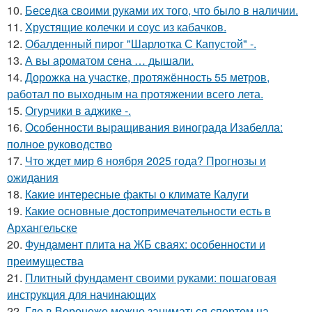
10.
Беседка своими руками их того, что было в наличии.
11.
Хрустящие колечки и соус из кабачков.
12.
Обалденный пирог "Шарлотка С Капустой" -.
13.
А вы ароматом сена … дышали.
14.
Дорожка на участке, протяжённость 55 метров,
работал по выходным на протяжении всего лета.
15.
Огурчики в аджике -.
16.
Особенности выращивания винограда Изабелла:
полное руководство
17.
Что ждет мир 6 ноября 2025 года? Прогнозы и
ожидания
18.
Какие интересные факты о климате Калуги
19.
Какие основные достопримечательности есть в
Архангельске
20.
Фундамент плита на ЖБ сваях: особенности и
преимущества
21.
Плитный фундамент своими руками: пошаговая
инструкция для начинающих
22.
Где в Воронеже можно заниматься спортом на