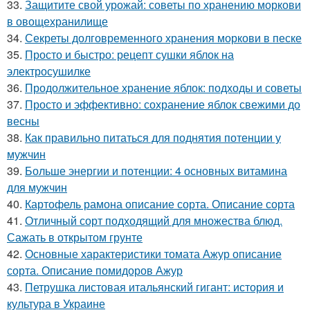
33.
Защитите свой урожай: советы по хранению моркови
в овощехранилище
34.
Секреты долговременного хранения моркови в песке
35.
Просто и быстро: рецепт сушки яблок на
электросушилке
36.
Продолжительное хранение яблок: подходы и советы
37.
Просто и эффективно: сохранение яблок свежими до
весны
38.
Как правильно питаться для поднятия потенции у
мужчин
39.
Больше энергии и потенции: 4 основных витамина
для мужчин
40.
Картофель рамона описание сорта. Описание сорта
41.
Отличный сорт подходящий для множества блюд.
Сажать в открытом грунте
42.
Основные характеристики томата Ажур описание
сорта. Описание помидоров Ажур
43.
Петрушка листовая итальянский гигант: история и
культура в Украине