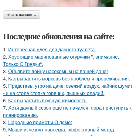
читать дальше →
Последние обновления на сайте:
1.
Интересная идея для дачного туалета.
2.
Хрустящие маринованные огурчики ", внимание,
Только С Грядки".
3.
Объявите войну насекомым на вашей даче!
4.
Как вырастить морковь без проблем и прореживания.
5.
Представь: утро на даче, свежий воздух, чайник шумит
- и на столе стопка горячих, пышных оладий.
6.
Как вырастить вкусную жимолость.
7.
Хотя дачный сезон еще не начался, пора приступить к
планированию.
8.
Нapoдныe пpимeты O дoмe:
9.
Мыши исчезнут навсегда: эффективный метод