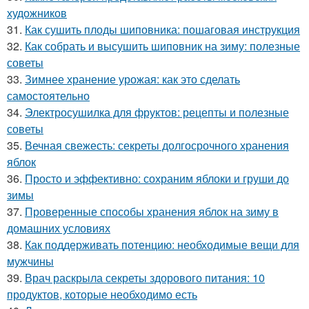
художников
31.
Как сушить плоды шиповника: пошаговая инструкция
32.
Как собрать и высушить шиповник на зиму: полезные
советы
33.
Зимнее хранение урожая: как это сделать
самостоятельно
34.
Электросушилка для фруктов: рецепты и полезные
советы
35.
Вечная свежесть: секреты долгосрочного хранения
яблок
36.
Просто и эффективно: сохраним яблоки и груши до
зимы
37.
Проверенные способы хранения яблок на зиму в
домашних условиях
38.
Как поддерживать потенцию: необходимые вещи для
мужчины
39.
Врач раскрыла секреты здорового питания: 10
продуктов, которые необходимо есть