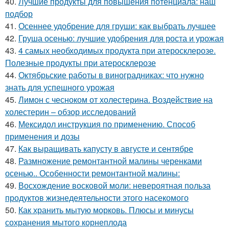
40.
Лучшие продукты для повышения потенциала: наш
подбор
41.
Осеннее удобрение для груши: как выбрать лучшее
42.
Груша осенью: лучшие удобрения для роста и урожая
43.
4 самых необходимых продукта при атеросклерозе.
Полезные продукты при атеросклерозе
44.
Октябрьские работы в виноградниках: что нужно
знать для успешного урожая
45.
Лимон с чесноком от холестерина. Воздействие на
холестерин – обзор исследований
46.
Мексидол инструкция по применению. Способ
применения и дозы
47.
Как выращивать капусту в августе и сентябре
48.
Размножение ремонтантной малины черенками
осенью.. Особенности ремонтантной малины:
49.
Восхождение восковой моли: невероятная польза
продуктов жизнедеятельности этого насекомого
50.
Как хранить мытую морковь. Плюсы и минусы
сохранения мытого корнеплода