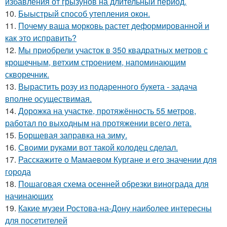
избавления от грызунов на длительный период.
10.
Быыстрый способ утепления окон.
11.
Почему ваша морковь растет деформированной и
как это исправить?
12.
Мы приобрели участок в 350 квадратных метров с
крошечным, ветхим строением, напоминающим
скворечник.
13.
Вырастить розу из подаренного букета - задача
вполне осуществимая.
14.
Дорожка на участке, протяжённость 55 метров,
работал по выходным на протяжении всего лета.
15.
Борщевая заправка на зиму.
16.
Своими руками вот такой колодец сделал.
17.
Расскажите о Мамаевом Кургане и его значении для
города
18.
Пошаговая схема осенней обрезки винограда для
начинающих
19.
Какие музеи Ростова-на-Дону наиболее интересны
для посетителей