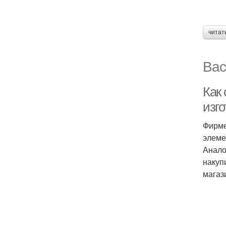
читат
Вас
Как
изг
Фирме
элеме
Анало
накуп
магаз