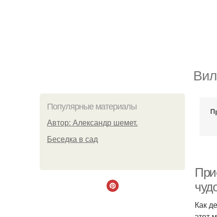
Вил
Популярные материалы
П
Автор: Александр шемет.
Беседка в сад
При
чуд
Как д
этот м