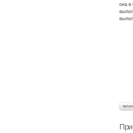
она в
выпол
выпол
читат
При