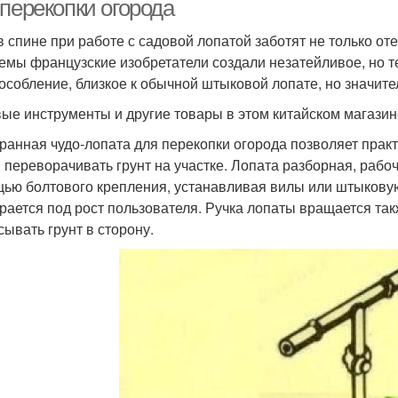
 перекопки огорода
в спине при работе с садовой лопатой заботят не только о
емы французские изобретатели создали незатейливое, но т
особление, близкое к обычной штыковой лопате, но значит
ые инструменты и другие товары в этом китайском магазине
ранная чудо-лопата для перекопки огорода позволяет практ
, переворачивать грунт на участке. Лопата разборная, рабо
ью болтового крепления, устанавливая вилы или штыковую 
рается под рост пользователя. Ручка лопаты вращается та
сывать грунт в сторону.