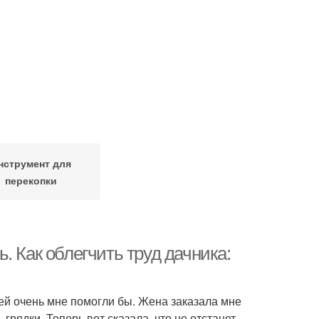
нструмент для
перекопки
. Как облегчить труд дачника:
ей очень мне помогли бы. Жена заказала мне
 грядки. Теперь вот сказала, что не отстанет,