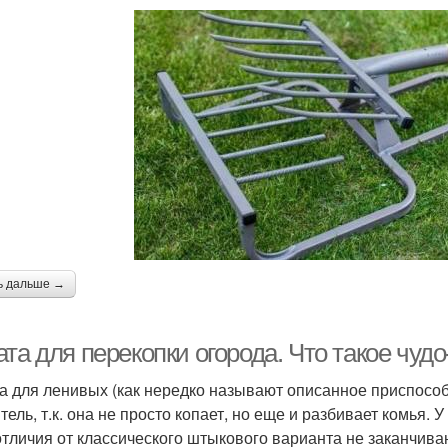
ь дальше →
та для перекопки огорода. Что такое чуд
а для ленивых (как нередко называют описанное приспосо
ель, т.к. она не просто копает, но еще и разбивает комья. У
отличия от классического штыкового варианта не заканчива