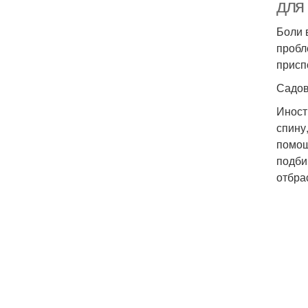
для
Боли 
пробл
присп
Садов
Иност
спину
помощ
подби
отбра