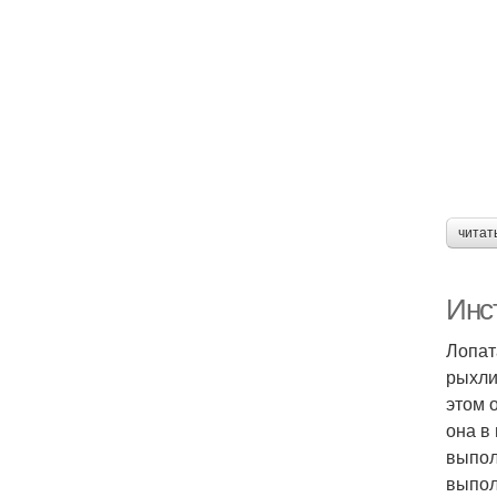
читат
Инст
Лопат
рыхлит
этом 
она в
выпол
выпол