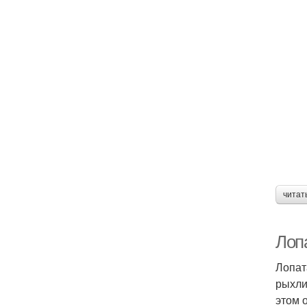
читат
Лопа
Лопат
рыхлит
этом 