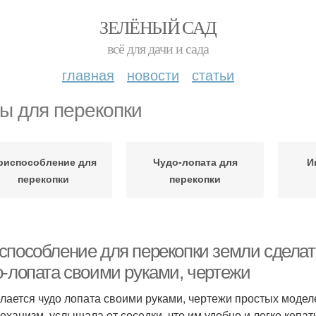
ЗЕЛЁНЫЙ САД
всё для дачи и сада
главная
новости
статьи
ы для перекопки
риспособление для
Чудо-лопата для
И
перекопки
перекопки
способление для перекопки земли сделать
о-лопата своими руками, чертежи
елается чудо лопата своими руками, чертежи простых модел
еханизм, услышала от соседки, что им удобно и легко копать