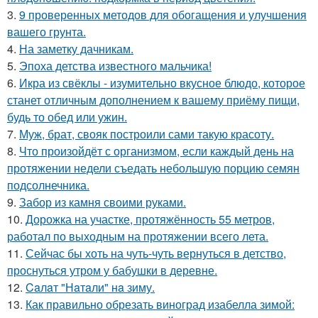
3.
9 проверенных методов для обогащения и улучшения
вашего грунта.
4.
На заметку дачникам.
5.
Эпоха детства известного мальчика!
6.
Икра из свёклы - изумительно вкусное блюдо, которое
станет отличным дополнением к вашему приёму пищи,
будь то обед или ужин.
7.
Муж, брат, свояк построили сами такую красоту.
8.
Что произойдёт с организмом, если каждый день на
протяжении недели съедать небольшую порцию семян
подсолнечника.
9.
Забор из камня своими руками.
10.
Дорожка на участке, протяжённость 55 метров,
работал по выходным на протяжении всего лета.
11.
Сейчас бы хоть на чуть-чуть вернуться в детство,
проснуться утром у бабушки в деревне.
12.
Caлaт "Нaтaли" нa зиму.
13.
Как правильно обрезать виноград изабелла зимой: