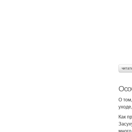
читат
Осо
О том,
уходе
Как п
Засух
много