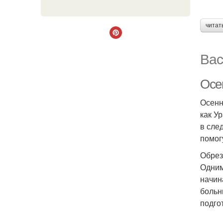
читат
Вас
Осен
Осенн
как У
в сле
помог
Обрез
Одним
начин
больн
подгот