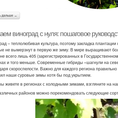
ь дальше →
аем виноград с нуля: пошаговое руковод
рад – теплолюбивая культура, поэтому закладка плантации
ые не вымерзнут в первую же зиму. В мире выращивают боле
ане всего лишь 405 (зарегистрированных в Государственно
нах и того меньше. Современные гибриды «шагнули на север
даря скороспелости. Важно для каждого региона правильно 
ил наши суровые зимы хотя бы под укрытием.
вы живете в регионах с холодными зимами, взгляните на н
азличных районов можно порекомендовать следующие сорт