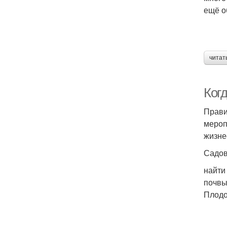
ещё о
читат
Ког
Прави
мероп
жизне
Садов
найти
почвы
Плодо