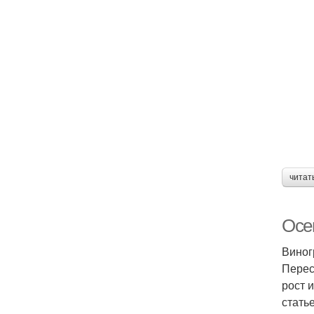
читат
Осе
Виног
Перес
рост 
стать