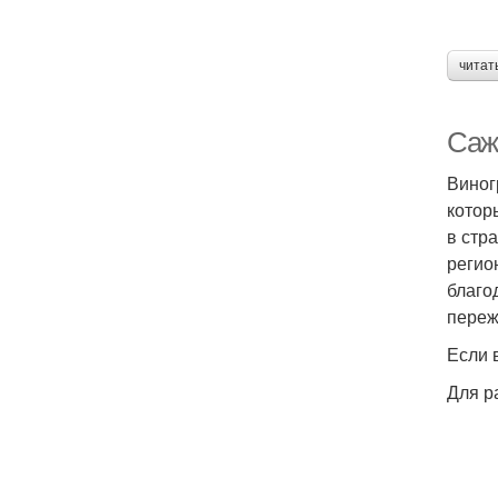
читат
Саж
Виног
котор
в стр
регио
благо
переж
Если 
Для р