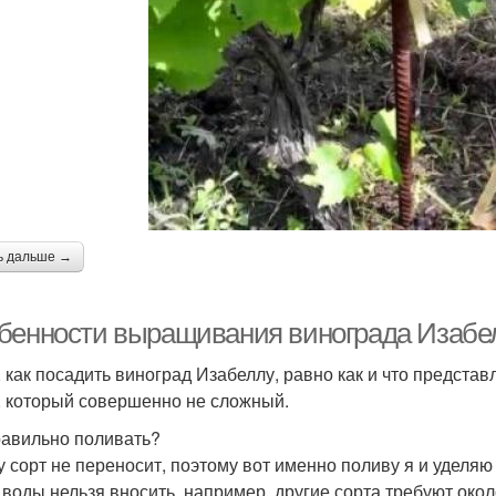
ь дальше →
бенности выращивания винограда Изабел
 как посадить виноград Изабеллу, равно как и что представл
, который совершенно не сложный.
равильно поливать?
у сорт не переносит, поэтому вот именно поливу я и уделяю
 воды нельзя вносить. например, другие сорта требуют около 