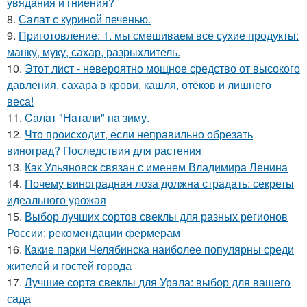
увядания и гниения?
8.
Салат с куриной печенью.
9.
Приготовление: 1. мы смешиваем все сухие продукты:
манку, муку, сахар, разрыхлитель.
10.
Этот лист - невероятно мощное средство от высокого
давления, сахара в крови, кашля, отёков и лишнего
веса!
11.
Caлaт "Нaтaли" нa зиму.
12.
Что происходит, если неправильно обрезать
виноград? Последствия для растения
13.
Как Ульяновск связан с именем Владимира Ленина
14.
Почему виноградная лоза должна страдать: секреты
идеального урожая
15.
Выбор лучших сортов свеклы для разных регионов
России: рекомендации фермерам
16.
Какие парки Челябинска наиболее популярны среди
жителей и гостей города
17.
Лучшие сорта свеклы для Урала: выбор для вашего
сада