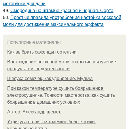
мотоблоки для дачи
49.
Смородина на штамбе красная и черная. Сорта
50.
Простые правила употребления настойки восковой
моли для достижения максимального эффекта
Популярные материалы
Как выбрать саженцы гортензии
Восхождение восковой моли: открытие и изучение
продукта жизнедеятельности
Шелуха семечек, как удобрение. Мульча
При какой температуре сушить боярышник в
электросушилке. Тонкости мастерства: как сушить
боярышник в домашних условиях
Автор: Александр шемет.
У фикуса на листьях мелкие белые точки.
Коричневые пятна