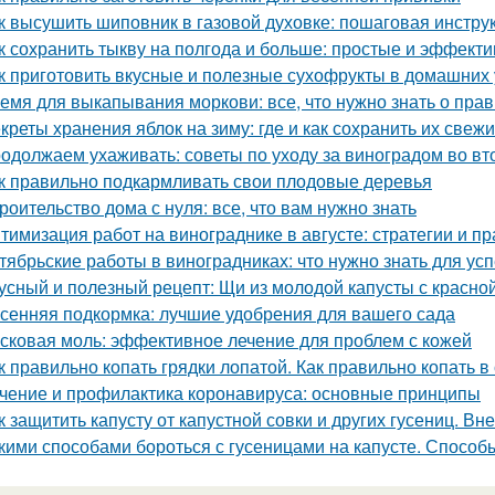
к высушить шиповник в газовой духовке: пошаговая инстру
к сохранить тыкву на полгода и больше: простые и эффект
к приготовить вкусные и полезные сухофрукты в домашних 
емя для выкапывания моркови: все, что нужно знать о пра
креты хранения яблок на зиму: где и как сохранить их свеж
одолжаем ухаживать: советы по уходу за виноградом во вт
к правильно подкармливать свои плодовые деревья
роительство дома с нуля: все, что вам нужно знать
тимизация работ на винограднике в августе: стратегии и пр
тябрьские работы в виноградниках: что нужно знать для у
усный и полезный рецепт: Щи из молодой капусты с красн
сенняя подкормка: лучшие удобрения для вашего сада
сковая моль: эффективное лечение для проблем с кожей
к правильно копать грядки лопатой. Как правильно копать 
чение и профилактика коронавируса: основные принципы
к защитить капусту от капустной совки и других гусениц. В
кими способами бороться с гусеницами на капусте. Способ