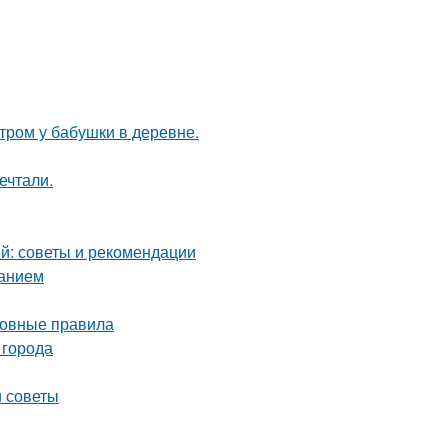
утром у бабушки в деревне.
ечтали.
й: советы и рекомендации
ванием
сновные правила
 города
и советы