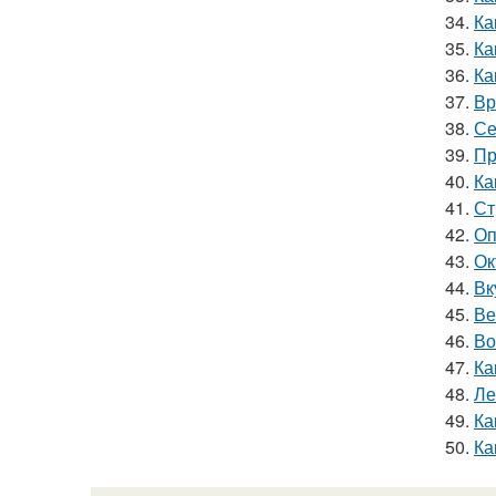
34.
Ка
35.
Ка
36.
Ка
37.
Вр
38.
Се
39.
Пр
40.
Ка
41.
Ст
42.
Оп
43.
Ок
44.
Вк
45.
Ве
46.
Во
47.
Ка
48.
Ле
49.
Ка
50.
Ка