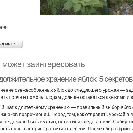
999
ь дальше →
 может заинтересовать
должительное хранение яблок: 5 секретов
нение свежесобранных яблок до следующего урожая — зада
ать порчи и помочь плодам дольше оставаться свежими и в
й шаг к длительному хранению — правильный выбор яблок
ризнаков повреждений. Перед тем, как отправить урожай в 
м не должно быть вмятин, пятен или следов гнили. Собирать
ость повышает риск развития плесени. После сбора фрукты 