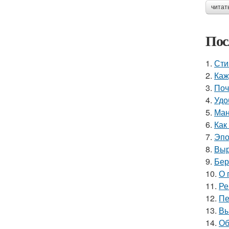
читат
Пос
1.
Сти
2.
Каж
3.
Поч
4.
Удо
5.
Ман
6.
Как
7.
Эпо
8.
Выр
9.
Бер
10.
О 
11.
Ре
12.
Пе
13.
Вы
14.
Об