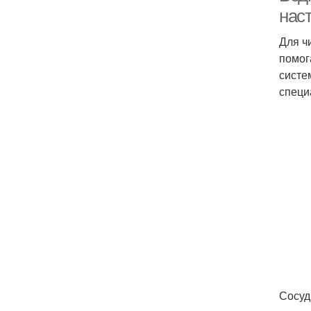
нас
Для ч
помог
систе
специ
Сосуд