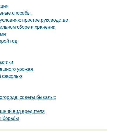
кция
ивные способы
условиях: простое руководство
вильном сборе и хранении
ими
орой год
актики
спешного урожая
ой фасолью
в огороде: советы бывалых
нешний вид вредителя
ы борьбы