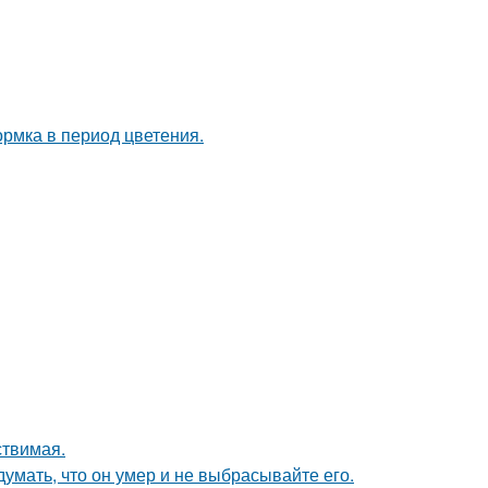
рмка в период цветения.
ствимая.
умать, что он умер и не выбрасывайте его.