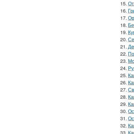
15.
От
16.
Гр
17.
Ор
18.
Бе
19.
Ку
20.
Се
21.
Дe
22.
По
23.
Мо
24.
Ру
25.
Ка
26.
Ка
27.
Св
28.
Ка
29.
Ка
30.
Ос
31.
Ос
32.
Ка
33.
Ка