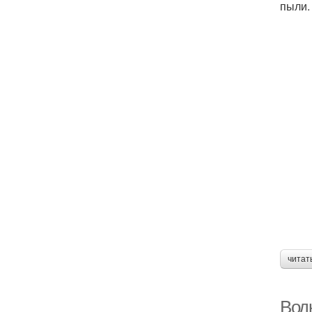
пыли.
читат
Вод