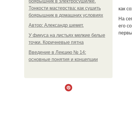
боярышник в электросушилке.
как с
Тонкости мастерства: как сушить
боярышник в домашних условиях
На се
его с
Автор: Александр шемет.
первы
У фикуса на листьях мелкие белые
точки. Коричневые пятна
Введение в Лекцию № 14:
основные понятия и концепции