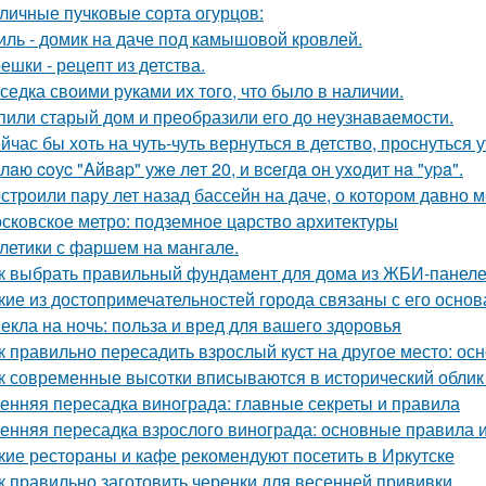
личные пучковые сорта огурцов:
иль - домик на даче под камышовой кровлей.
ешки - рецепт из детства.
седка своими руками их того, что было в наличии.
пили старый дом и преобразили его до неузнаваемости.
йчас бы хоть на чуть-чуть вернуться в детство, проснуться 
лaю coуc "Aйвap" ужe лeт 20, и вceгдa oн уxoдит нa "уpa".
строили пару лет назад бассейн на даче, о котором давно м
сковское метро: подземное царство архитектуры
летики с фаршем на мангале.
к выбрать правильный фундамент для дома из ЖБИ-панеле
кие из достопримечательностей города связаны с его осно
екла на ночь: польза и вред для вашего здоровья
к правильно пересадить взрослый куст на другое место: о
к современные высотки вписываются в исторический облик
енняя пересадка винограда: главные секреты и правила
енняя пересадка взрослого винограда: основные правила 
кие рестораны и кафе рекомендуют посетить в Иркутске
к правильно заготовить черенки для весенней прививки