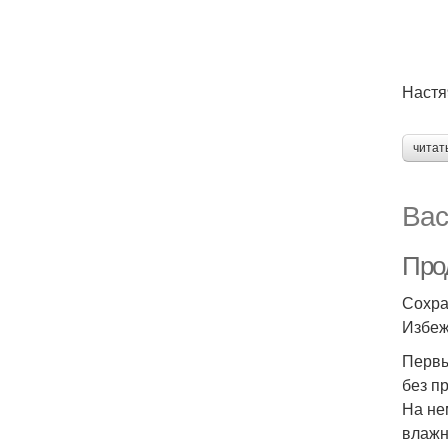
Настя
читат
Вас
Про
Сохра
Избеж
Первы
без п
На не
влажн