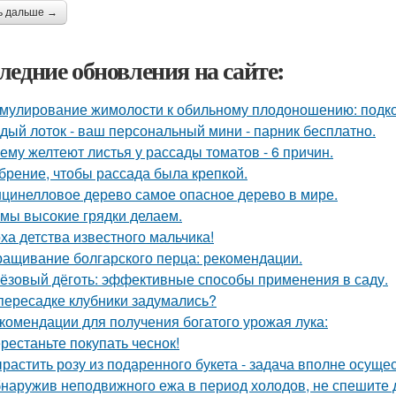
ь дальше →
ледние обновления на сайте:
мулирование жимолости к обильному плодоношению: подко
дый лоток - ваш персональный мини - парник бесплатно.
ему желтеют листья у рассады томатов - 6 причин.
брение, чтобы рассада была крепкoй.
цинелловое дерево самое опасное дерево в мире.
 мы высокие грядки делаем.
ха детства известного мальчика!
ащивание болгарского перца: рекомендации.
ёзовый дёготь: эффективные способы применения в саду.
пересадке клубники задумались?
комендации для получения богатого урожая лука:
рестаньте покупать чеснок!
растить розу из подаренного букета - задача вполне осуще
наружив неподвижного ежа в период холодов, не спешите д